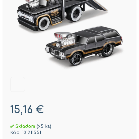
15,16 €
Jednotková
✅ Skladom
(>5 ks)
cena:
Kód:
101211551