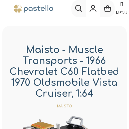
Prejsť
na
MENU
obsah
Nákup
Hľadať
Prihlásenie
košík
Maisto - Muscle
Transports - 1966
Chevrolet C60 Flatbed
1970 Oldsmobile Vista
Cruiser, 1:64
MAISTO