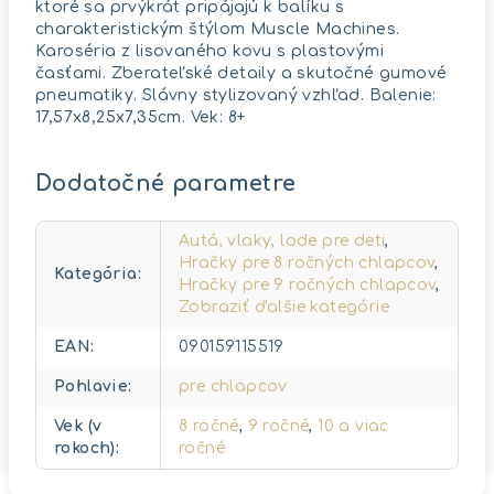
ktoré sa prvýkrát pripájajú k balíku s
charakteristickým štýlom Muscle Machines.
Karoséria z lisovaného kovu s plastovými
časťami. Zberateľské detaily a skutočné gumové
pneumatiky. Slávny stylizovaný vzhľad. Balenie:
17,57x8,25x7,35cm. Vek: 8+
Dodatočné parametre
Autá, vlaky, lode pre deti
,
Hračky pre 8 ročných chlapcov
,
Kategória
:
Hračky pre 9 ročných chlapcov
,
Zobraziť ďalšie kategórie
EAN
:
090159115519
Pohlavie
:
pre chlapcov
Vek (v
8 ročné
,
9 ročné
,
10 a viac
rokoch)
:
ročné