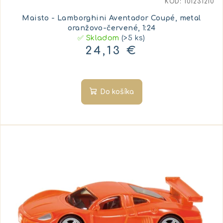
KÓD:
101231210
Maisto - Lamborghini Aventador Coupé, metal
oranžovo-červené, 1:24
✅ Skladom
(>5 ks)
24,13 €
Do košíka