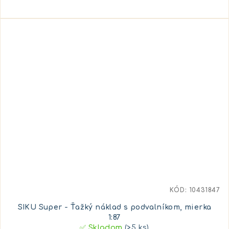
KÓD:
10431847
SIKU Super - Ťažký náklad s podvalníkom, mierka
1:87
✅ Skladom
(>5 ks)