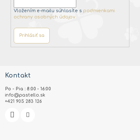
Vložením e-mailu súhlasíte s
podmienkami
ochrany osobných údajov
Prihlásiť sa
Z
á
Kontakt
p
ä
Po - Pia : 8:00 - 16:00
t
info
@
pastello.sk
i
+421 905 283 126
e