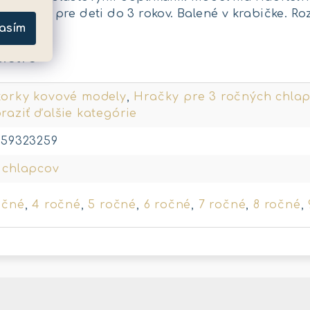
evhodné pre deti do 3 rokov. Balené v krabičke. Rozm
asím
metre
orky kovové modely
,
Hračky pre 3 ročných chla
raziť ďalšie kategórie
159323259
 chlapcov
očné
,
4 ročné
,
5 ročné
,
6 ročné
,
7 ročné
,
8 ročné
,