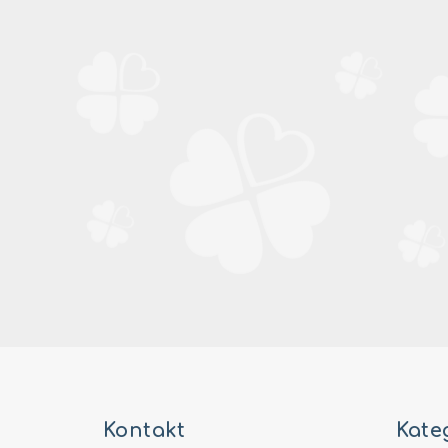
Z
á
Kontakt
Kate
p