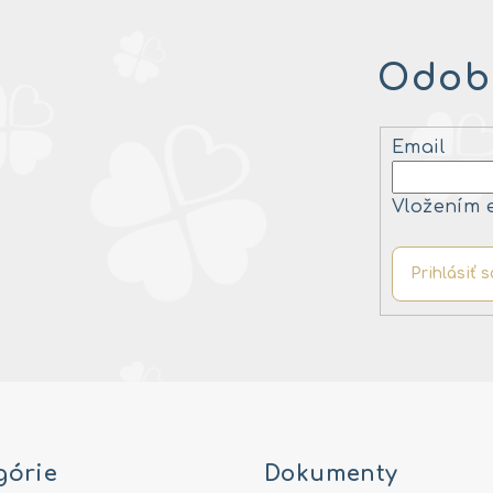
Odobe
Email
Vložením 
Prihlásiť s
górie
Dokumenty