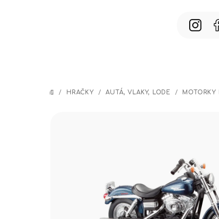
Prejsť
na
obsah
/
HRAČKY
/
AUTÁ, VLAKY, LODE
/
MOTORKY 
DOMOV