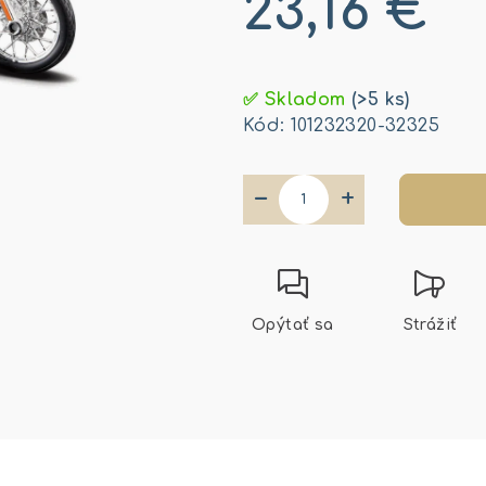
23,16 €
Jednotková
cena:
✅ Skladom
(>5 ks)
Kód:
101232320-32325
−
+
Opýtať sa
Strážiť