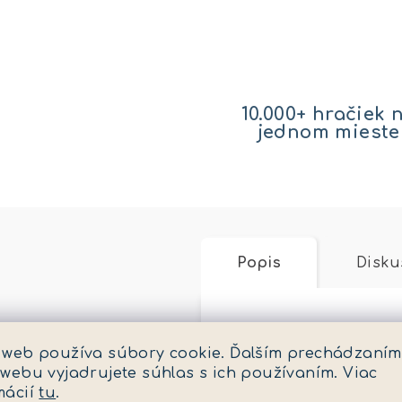
10.000+ hračiek 
jednom mieste
Popis
Disku
Podrobný popis
 web používa súbory cookie. Ďalším prechádzaním
 webu vyjadrujete súhlas s ich používaním. Viac
Harley-Davidson 1:12
mácií
tu
.
vyhotovenie. Kovový 