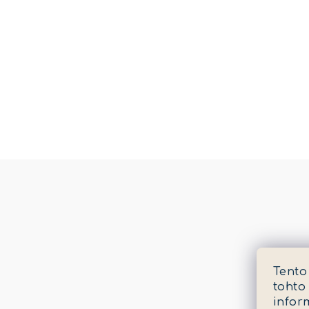
Tento
tohto
infor