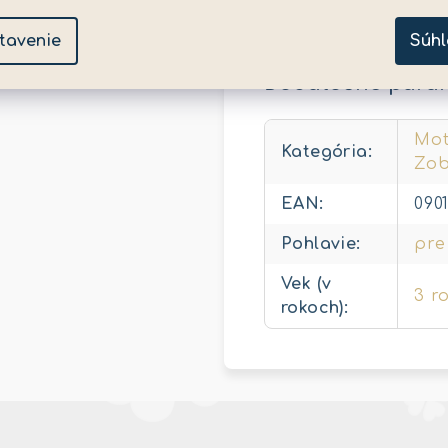
približnú dĺžku 8“. N
tavenie
Súhl
Dodatočné para
Mot
Kategória
:
Zob
EAN
:
090
Pohlavie
:
pre
Vek (v
3 r
rokoch)
: