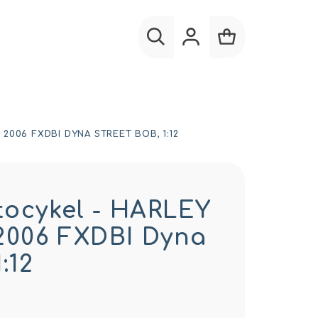
Hľadať
Prihlásenie
Nákupný
košík
2006 FXDBI DYNA STREET BOB, 1:12
tocykel - HARLEY
2006 FXDBI Dyna
:12