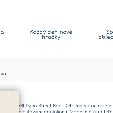
na
Každý deň nové
Sp
hračky
obje
sia
 2006 FXDBI Dyna Street Bob. Detailné spracovanie j
model s plastovými doplnkami. Model má riaditeľnú