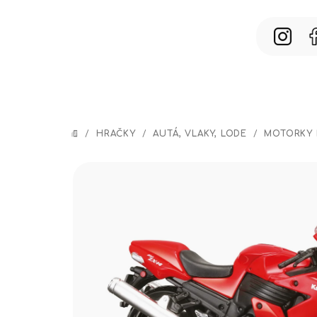
Prejsť
na
obsah
/
HRAČKY
/
AUTÁ, VLAKY, LODE
/
MOTORKY 
DOMOV