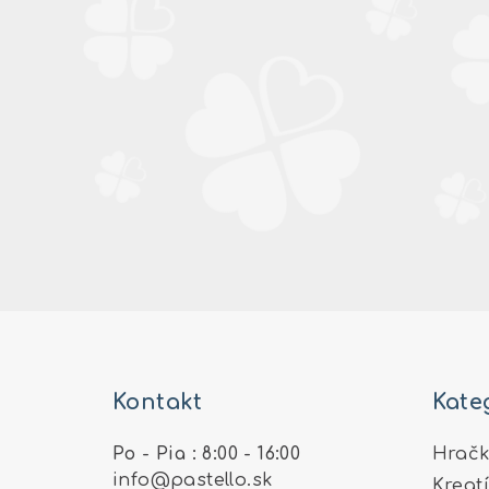
Z
á
Kontakt
Kate
p
ä
Po - Pia : 8:00 - 16:00
Hračk
info
@
pastello.sk
Kreat