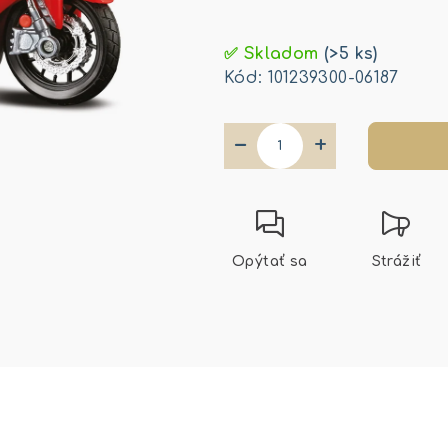
Jednotková
cena:
✅ Skladom
(>5 ks)
Kód:
101239300-06187
−
+
Opýtať sa
Strážiť