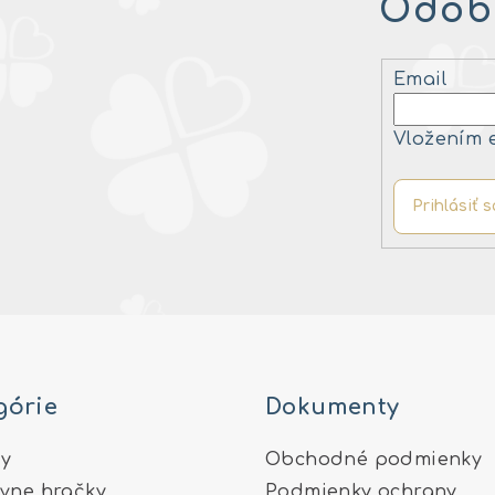
Odobe
Email
Vložením 
Prihlásiť s
górie
Dokumenty
y
Obchodné podmienky
ívne hračky
Podmienky ochrany