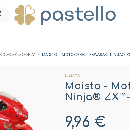
KOVOVÉ MODELY
/
MAISTO - MOTOCYKEL, KAWASAKI NINJA® ZX™
MAISTO
Maisto - Mo
Ninja® ZX™-1
9,96 €