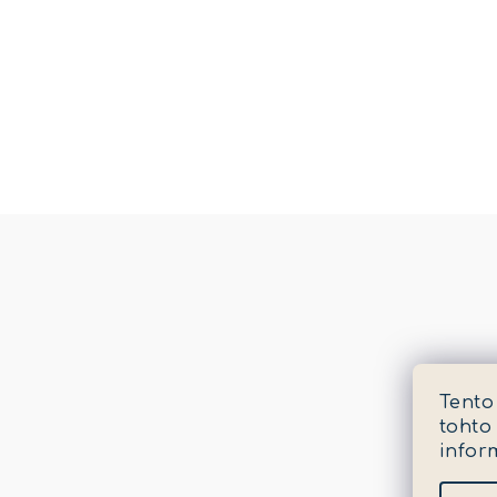
Tento
tohto
infor