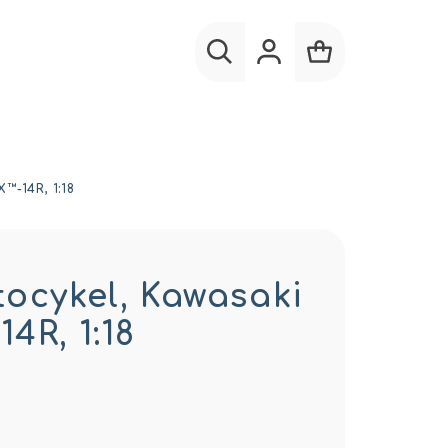
Hľadať
Prihlásenie
Nákupný
košík
-14R, 1:18
tocykel, Kawasaki
4R, 1:18