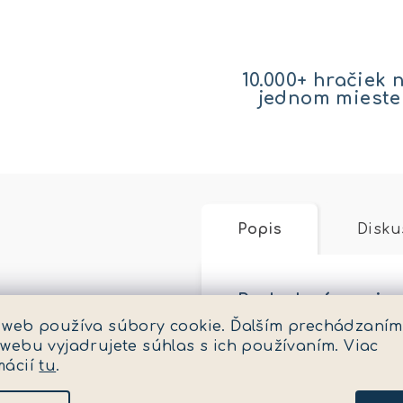
10.000+ hračiek 
jednom mieste
Popis
Disku
Podrobný popis
 web používa súbory cookie. Ďalším prechádzaním
Kawasaki Ninja® ZX™
 webu vyjadrujete súhlas s ich používaním. Viac
odpruženú zadnú náp
mácií
tu
.