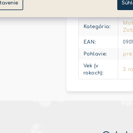
tavenie
Súhl
Dodatočné para
Mot
Kategória
:
Zob
EAN
:
090
Pohlavie
:
pre
Vek (v
3 r
rokoch)
: