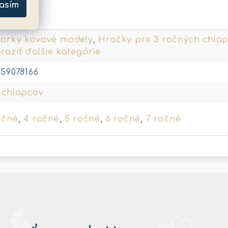
asím
metre
orky kovové modely
,
Hračky pre 3 ročných chla
raziť ďalšie kategórie
159078166
 chlapcov
očné
,
4 ročné
,
5 ročné
,
6 ročné
,
7 ročné