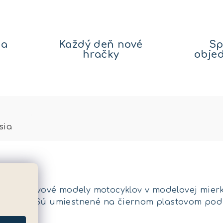
na
Každý deň nové
Sp
hračky
obje
sia
-14R. Kovové modely motocyklov v modelovej mierke
ravu. Sú umiestnené na čiernom plastovom podstav