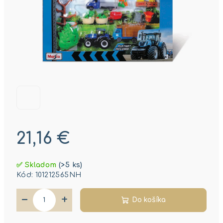
21,16 €
Jednotková
✅ Skladom
(>5 ks)
cena:
Kód:
101212565NH
−
+
Do košíka