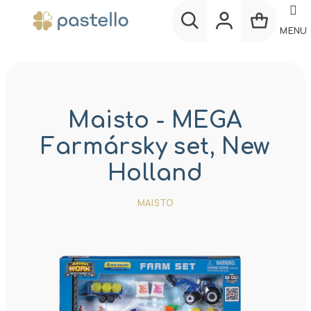
Prejsť
na
MENU
obsah
Nákup
Hľadať
Prihlásenie
košík
Maisto - MEGA
Farmársky set, New
Holland
MAISTO