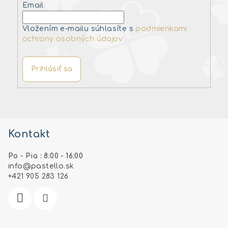
Email
Vložením e-mailu súhlasíte s
podmienkami
ochrany osobných údajov
Prihlásiť sa
Z
á
Kontakt
p
ä
Po - Pia : 8:00 - 16:00
t
info
@
pastello.sk
i
+421 905 283 126
e