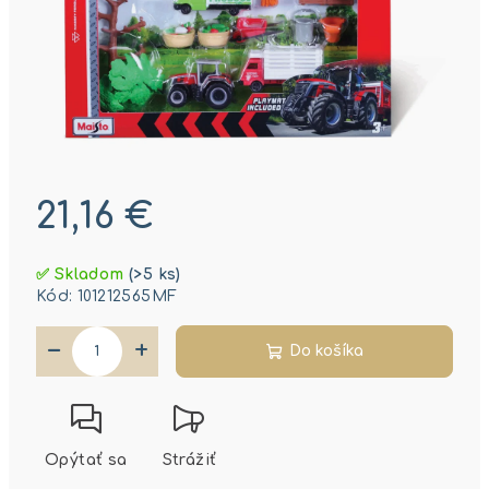
21,16 €
Jednotková
✅ Skladom
(>5 ks)
cena:
Kód:
101212565MF
−
+
Do košíka
Opýtať sa
Strážiť