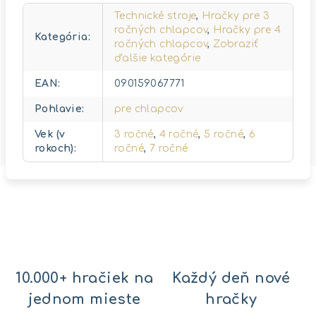
Technické stroje
,
Hračky pre 3
ročných chlapcov
,
Hračky pre 4
Kategória
:
ročných chlapcov
,
Zobraziť
ďalšie kategórie
EAN
:
090159067771
Pohlavie
:
pre chlapcov
Vek (v
3 ročné
,
4 ročné
,
5 ročné
,
6
rokoch)
:
ročné
,
7 ročné
10.000+ hračiek na
Každý deň nové
jednom mieste
hračky