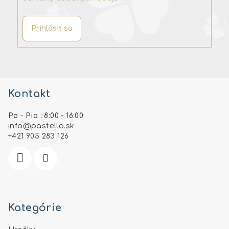
Prihlásiť sa
Z
á
Kontakt
p
ä
Po - Pia : 8:00 - 16:00
t
info
@
pastello.sk
i
+421 905 283 126
e
Kategórie