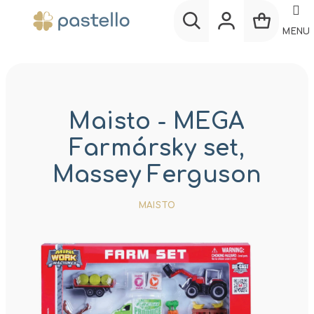
Prejsť
na
MENU
obsah
Nákup
Hľadať
Prihlásenie
košík
Maisto - MEGA
Farmársky set,
Massey Ferguson
MAISTO