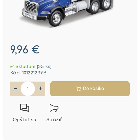
9,96 €
Jednotková
✅ Skladom
(>5 ks)
cena:
Kód:
101221239B
−
+
Do košíka
Opýtať sa
Strážiť