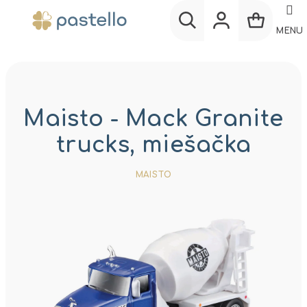
Prejsť
na
MENU
obsah
Nákup
Hľadať
Prihlásenie
košík
Maisto - Mack Granite
trucks, miešačka
MAISTO