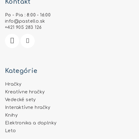
Kontakt
p
ä
Po - Pia : 8:00 - 16:00
t
info
@
pastello.sk
i
+421 905 283 126
e
Kategórie
Hračky
Kreatívne hračky
Vedecké sety
Interaktívne hračky
Knihy
Elektronika a doplnky
Leto