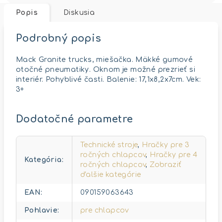
Popis
Diskusia
Podrobný popis
Mack Granite trucks, miešačka. Mäkké gumové
otočné pneumatiky. Oknom je možné prezrieť si
interiér. Pohyblivé časti. Balenie: 17,1x8,2x7cm. Vek:
3+
Dodatočné parametre
Technické stroje
,
Hračky pre 3
ročných chlapcov
,
Hračky pre 4
Kategória
:
ročných chlapcov
,
Zobraziť
ďalšie kategórie
EAN
:
090159063643
Pohlavie
:
pre chlapcov