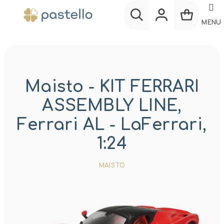
Prejsť
na
MENU
obsah
Nákup
Hľadať
Prihlásenie
košík
Maisto - KIT FERRARI
ASSEMBLY LINE,
Ferrari AL - LaFerrari,
1:24
MAISTO