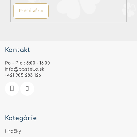
Prihlásiť sa
Z
á
Kontakt
p
ä
Po - Pia : 8:00 - 16:00
t
info
@
pastello.sk
i
+421 905 283 126
e
Kategórie
Hračky