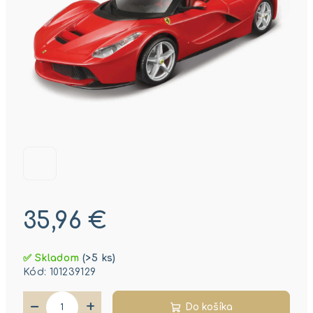
35,96 €
Jednotková
✅ Skladom
(>5 ks)
cena:
Kód:
101239129
−
+
Do košíka