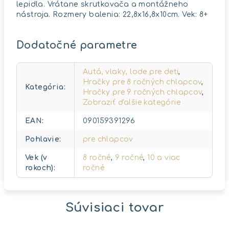
lepidla. Vrátane skrutkovača a montážneho
nástroja. Rozmery balenia: 22,8x16,8x10cm. Vek: 8+
Dodatočné parametre
Autá, vlaky, lode pre deti
,
Hračky pre 8 ročných chlapcov
,
Kategória
:
Hračky pre 9 ročných chlapcov
,
Zobraziť ďalšie kategórie
EAN
:
090159391296
Pohlavie
:
pre chlapcov
Vek (v
8 ročné
,
9 ročné
,
10 a viac
rokoch)
:
ročné
Súvisiaci tovar