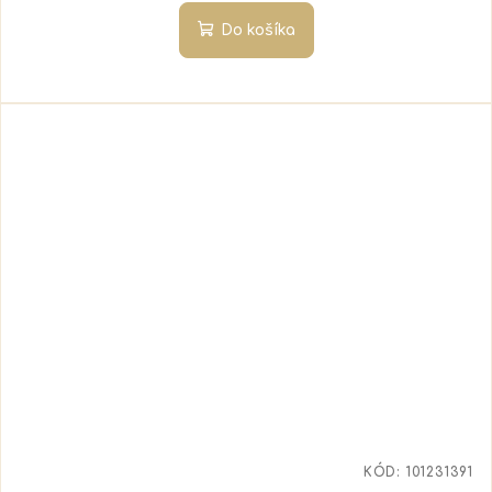
Do košíka
KÓD:
101231391