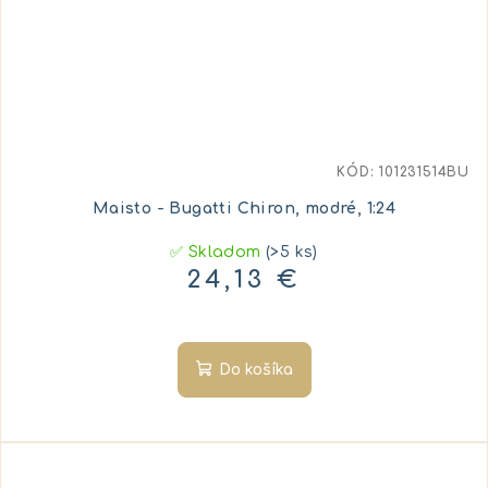
KÓD:
101231514BU
Maisto - Bugatti Chiron, modré, 1:24
✅ Skladom
(>5 ks)
24,13 €
Do košíka