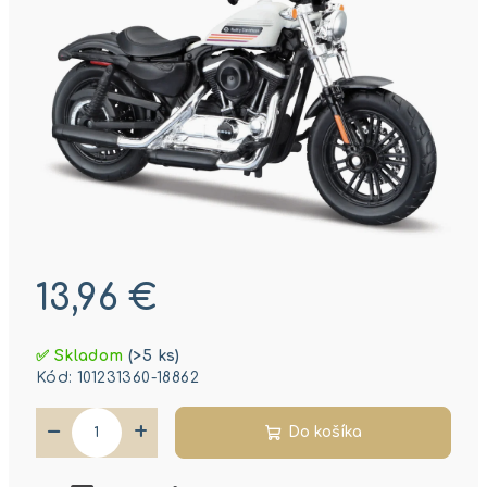
13,96 €
Jednotková
✅ Skladom
(>5 ks)
cena:
Kód:
101231360-18862
−
+
Do košíka