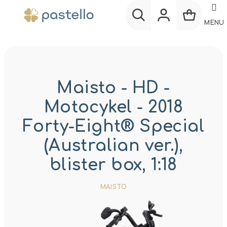
Prejsť
na
MENU
obsah
Nákup
Hľadať
Prihlásenie
košík
Maisto - HD -
Motocykel - 2018
Forty-Eight® Special
(Australian ver.),
blister box, 1:18
MAISTO