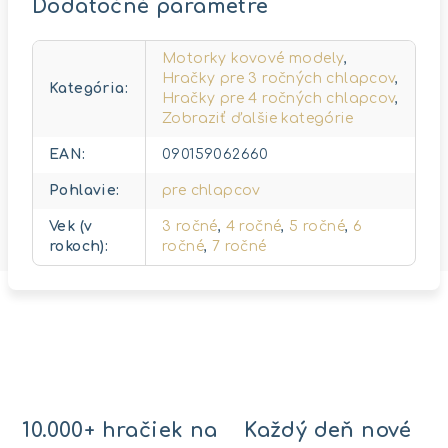
Dodatočné parametre
Motorky kovové modely
,
Hračky pre 3 ročných chlapcov
,
Kategória
:
Hračky pre 4 ročných chlapcov
,
Zobraziť ďalšie kategórie
EAN
:
090159062660
Pohlavie
:
pre chlapcov
Vek (v
3 ročné
,
4 ročné
,
5 ročné
,
6
rokoch)
:
ročné
,
7 ročné
10.000+ hračiek na
Každý deň nové