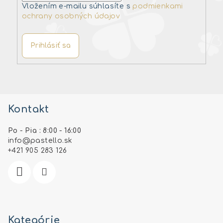
Vložením e-mailu súhlasíte s
podmienkami
ochrany osobných údajov
Prihlásiť sa
Z
á
Kontakt
p
ä
Po - Pia : 8:00 - 16:00
t
info
@
pastello.sk
i
+421 905 283 126
e
Kategórie