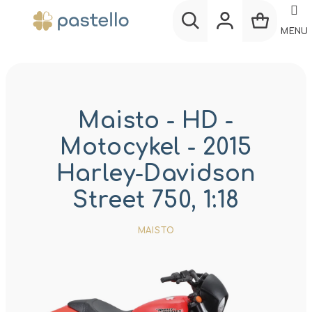
Prejsť
na
MENU
obsah
Nákup
Hľadať
Prihlásenie
košík
Maisto - HD -
Motocykel - 2015
Harley-Davidson
Street 750, 1:18
MAISTO