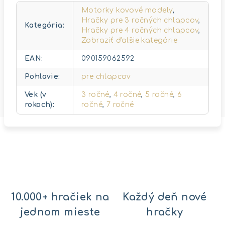
Motorky kovové modely
,
Hračky pre 3 ročných chlapcov
,
Kategória
:
Hračky pre 4 ročných chlapcov
,
Zobraziť ďalšie kategórie
EAN
:
090159062592
Pohlavie
:
pre chlapcov
Vek (v
3 ročné
,
4 ročné
,
5 ročné
,
6
rokoch)
:
ročné
,
7 ročné
10.000+ hračiek na
Každý deň nové
jednom mieste
hračky