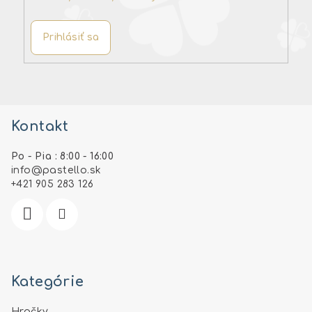
Prihlásiť sa
Z
á
Kontakt
p
ä
Po - Pia : 8:00 - 16:00
t
info
@
pastello.sk
i
+421 905 283 126
e
Kategórie
Hračky