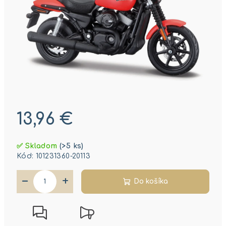
13,96 €
Jednotková
✅ Skladom
(>5 ks)
cena:
Kód:
101231360-20113
−
+
Do košíka