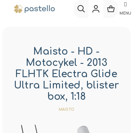
Prejsť
na
MENU
obsah
Nákup
Hľadať
Prihlásenie
košík
Maisto - HD -
Motocykel - 2013
FLHTK Electra Glide
Ultra Limited, blister
box, 1:18
MAISTO