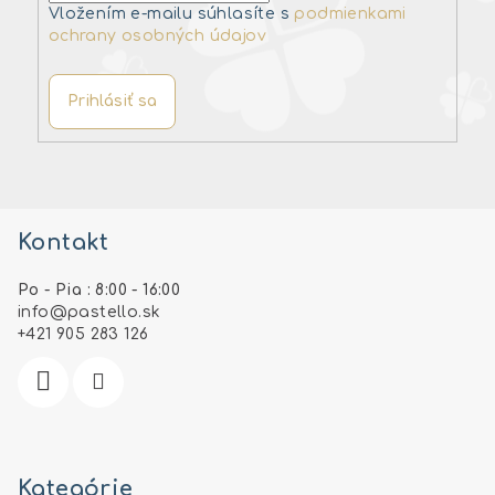
Vložením e-mailu súhlasíte s
podmienkami
ochrany osobných údajov
Prihlásiť sa
Z
á
Kontakt
p
ä
Po - Pia : 8:00 - 16:00
t
info
@
pastello.sk
i
+421 905 283 126
e
Kategórie