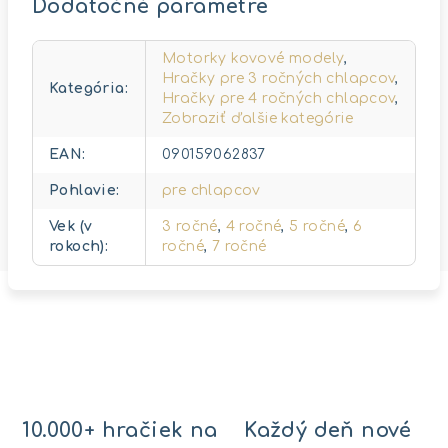
Dodatočné parametre
Motorky kovové modely
,
Hračky pre 3 ročných chlapcov
,
Kategória
:
Hračky pre 4 ročných chlapcov
,
Zobraziť ďalšie kategórie
EAN
:
090159062837
Pohlavie
:
pre chlapcov
Vek (v
3 ročné
,
4 ročné
,
5 ročné
,
6
rokoch)
:
ročné
,
7 ročné
10.000+ hračiek na
Každý deň nové