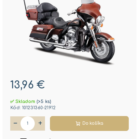
13,96 €
Jednotková
✅ Skladom
(>5 ks)
cena:
Kód:
101231360-21912
−
+
Do košíka