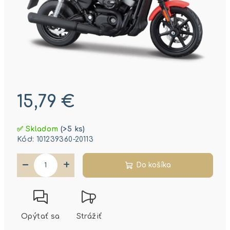
15,79 €
Jednotková
✅ Skladom
(>5 ks)
cena:
Kód:
101239360-20113
−
+
Do košíka
Opýtať sa
Strážiť