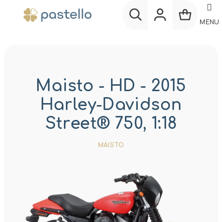
Prejsť
na
MENU
obsah
Nákup
Hľadať
Prihlásenie
košík
Maisto - HD - 2015
Harley-Davidson
Street® 750, 1:18
MAISTO