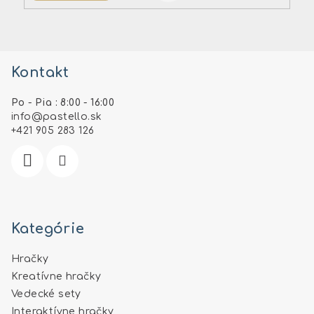
Z
á
Kontakt
p
ä
Po - Pia : 8:00 - 16:00
t
info
@
pastello.sk
i
+421 905 283 126
e
Kategórie
Hračky
Kreatívne hračky
Vedecké sety
Interaktívne hračky