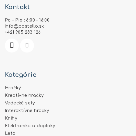
Kontakt
p
ä
Po - Pia : 8:00 - 16:00
t
info
@
pastello.sk
i
+421 905 283 126
e
Kategórie
Hračky
Kreatívne hračky
Vedecké sety
Interaktívne hračky
Knihy
Elektronika a doplnky
Leto