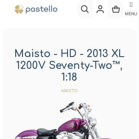
Prejsť
na
MENU
obsah
Nákup
Hľadať
Prihlásenie
košík
Maisto - HD - 2013 XL
1200V Seventy-Two™,
1:18
MAISTO