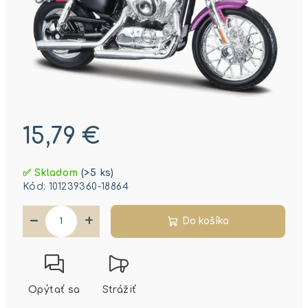
15,79 €
Jednotková
✅ Skladom
(>5 ks)
cena:
Kód:
101239360-18864
−
+
Do košíka
Opýtať sa
Strážiť