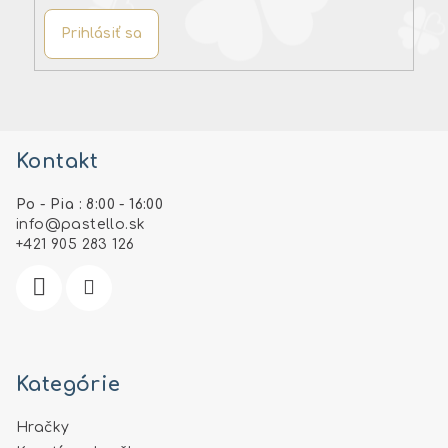
Prihlásiť sa
Z
á
Kontakt
p
ä
Po - Pia : 8:00 - 16:00
t
info
@
pastello.sk
i
+421 905 283 126
e
Kategórie
Hračky