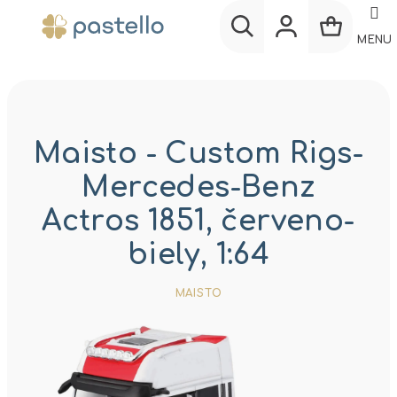
Prejsť
na
MENU
obsah
Nákup
Hľadať
Prihlásenie
košík
Maisto - Custom Rigs-
Mercedes-Benz
Actros 1851, červeno-
biely, 1:64
MAISTO