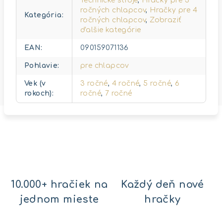
Technické stroje
,
Hračky pre 3
ročných chlapcov
,
Hračky pre 4
Kategória
:
ročných chlapcov
,
Zobraziť
ďalšie kategórie
EAN
:
090159071136
Pohlavie
:
pre chlapcov
Vek (v
3 ročné
,
4 ročné
,
5 ročné
,
6
rokoch)
:
ročné
,
7 ročné
10.000+ hračiek na
Každý deň nové
jednom mieste
hračky