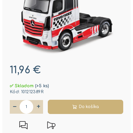
11,96 €
Jednotková
✅ Skladom
(>5 ks)
cena:
Kód:
101212389R
−
+
Do košíka