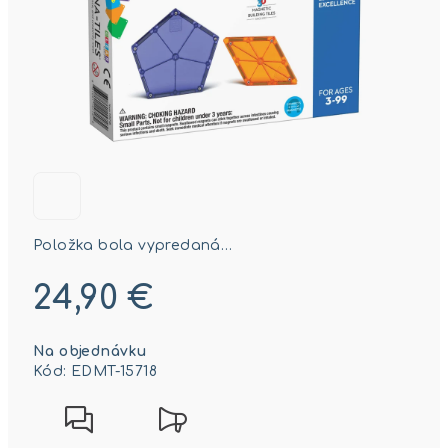
Položka bola vypredaná…
24,90 €
Jednotková
Na objednávku
cena:
Kód:
EDMT-15718