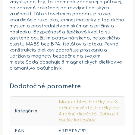
zmysluplnej hry, to znamená zábavnej a pútavej,
no zároveň založenej na rozvíjaní detských
zručností. Táto stavebnica podporuje rozvoj
koordinácie ruka-oko, jemnej motoriky a logického
myslenia prostredníctvom skúmania príčiny a
následku. Bezpečnosť a špičková kvalita sú
zaistené použitím potravinárskeho, netoxického
plastu MABS bez BPA, ftalátov a latexu. Pevná
konštrukcia dielikov zabraňuje praskaniu a
udržiava magnety bezpečne na svojom
mieste.Sada obsahuje 8 magnetických dielikov:4x
diamant,4x päťuholník.
Dodatočné parametre
Magna-Tiles
,
Hračky pre 3
ročné dievčatá
,
Hračky pre
Kategória
:
4 ročné dievčatá
,
Zobraziť
ďalšie kategórie
EAN
:
631291157182