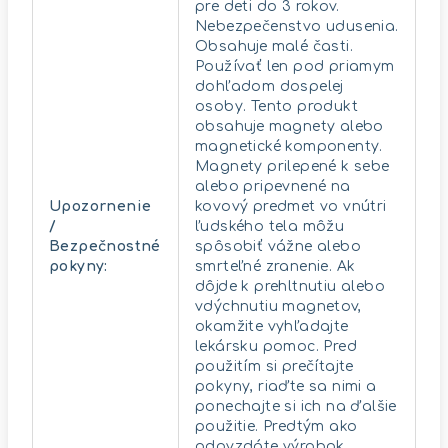
pre deti do 3 rokov.
Nebezpečenstvo udusenia.
Obsahuje malé časti.
Používať len pod priamym
dohľadom dospelej
osoby. Tento produkt
obsahuje magnety alebo
magnetické komponenty.
Magnety prilepené k sebe
alebo pripevnené na
Upozornenie
kovový predmet vo vnútri
/
ľudského tela môžu
Bezpečnostné
spôsobiť vážne alebo
pokyny
:
smrteľné zranenie. Ak
dôjde k prehltnutiu alebo
vdýchnutiu magnetov,
okamžite vyhľadajte
lekársku pomoc. Pred
použitím si prečítajte
pokyny, riaďte sa nimi a
ponechajte si ich na ďalšie
použitie. Predtým ako
odovzdáte výrobok