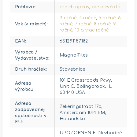
Pohlavie
:
pre chlapcov
,
pre dievčatá
3 ročné
,
4 ročné
,
5 ročné
,
6
Vek (v rokoch)
:
ročné
,
7 ročné
,
8 ročné
,
9
ročné
,
10 a viac ročné
EAN
:
631291157182
Výrobca /
Magna-Tiles
Vydavateľstvo
:
Druh hračiek
:
Stavebnice
101 E Crossroads Pkwy,
Adresa
Unit C, Bolingbrook, IL
výrobcu
:
60440 USA
Adresa
Zekeringstraat 17a,
zodpovednej
Amsterdam 1014 BM,
spoločnosti v
Holandsko
EÚ
:
UPOZORNENIE! Nevhodné