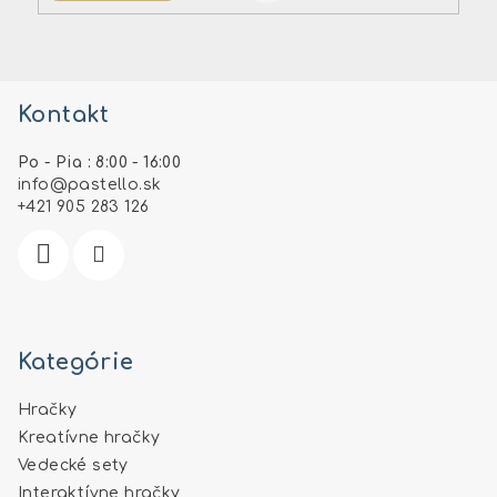
Z
á
Kontakt
p
ä
Po - Pia : 8:00 - 16:00
t
info
@
pastello.sk
i
+421 905 283 126
e
Kategórie
Hračky
Kreatívne hračky
Vedecké sety
Interaktívne hračky