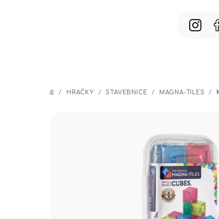
Prejsť
na
obsah
/
HRAČKY
/
STAVEBNICE
/
MAGNA-TILES
/
DOMOV