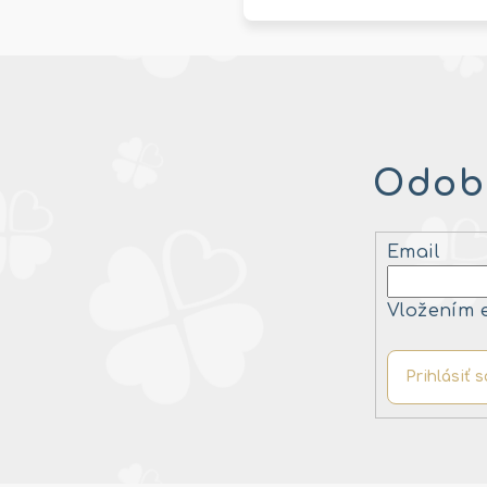
Odobe
Email
Vložením 
Prihlásiť s