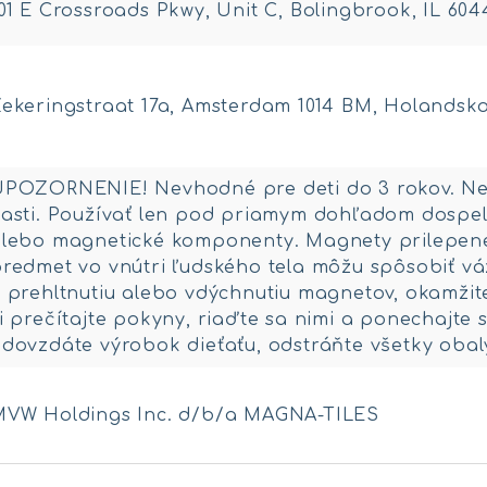
01 E Crossroads Pkwy, Unit C, Bolingbrook, IL 60
ekeringstraat 17a, Amsterdam 1014 BM, Holandsk
UPOZORNENIE! Nevhodné pre deti do 3 rokov. Ne
asti. Používať len pod priamym dohľadom dospel
lebo magnetické komponenty. Magnety prilepen
redmet vo vnútri ľudského tela môžu spôsobiť vá
 prehltnutiu alebo vdýchnutiu magnetov, okamžit
i prečítajte pokyny, riaďte sa nimi a ponechajte s
dovzdáte výrobok dieťaťu, odstráňte všetky obal
MVW Holdings Inc. d/b/a MAGNA-TILES