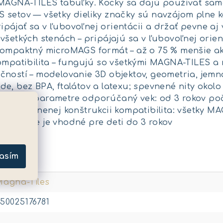
 MAGNA-TILES tabuľky. Kocky sa dajú používať samo
 setov — všetky dieliky značky sú navzájom plne 
ájať sa v ľubovoľnej orientácii a držať pevne aj 
všetkých stenách – pripájajú sa v ľubovoľnej orien
kompaktný microMAGS formát – až o 75 % menšie ak
kompatibilita – fungujú so všetkými MAGNA-TILES 
čností – modelovanie 3D objektov, geometria, jemn
de, bez BPA, ftalátov a latexu; spevnené nity oko
hnické parametre odporúčaný vek: od 3 rokov počet
ty v spevnenej konštrukcii kompatibilita: všetky
ty — nie je vhodné pre deti do 3 rokov
metre
asím
agna-Tiles
50025176781