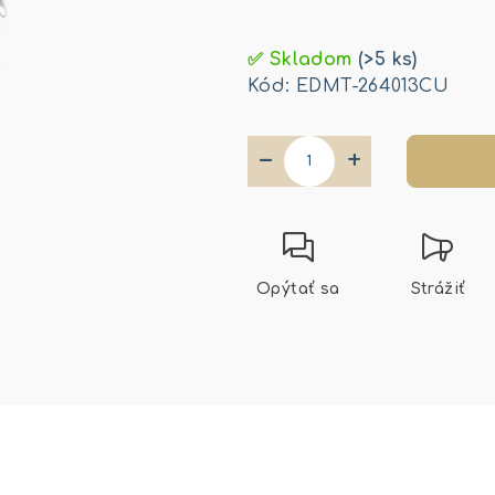
Jednotková
cena:
✅ Skladom
(>5 ks)
Kód:
EDMT-264013CU
−
+
Opýtať sa
Strážiť