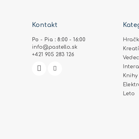
Z
á
Kontakt
Kate
p
ä
Po - Pia : 8:00 - 16:00
Hračk
info
@
pastello.sk
Kreat
t
+421 905 283 126
Vedec
i
Inter
e
Knihy
Elekt
Leto