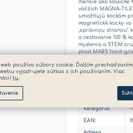
menšie ako klasické
väčších MAGNA-TILES
umožňujú kockám prip
magnetické kocky vo 
„správnou stranou" 
a cestovanie 100 % 
myslenia a STEM zru
plast MABS food-gra
kocka microMAGS Tec
 web používa súbory cookie. Ďalším prechádzaním
(food-grade), magne
 webu vyjadrujete súhlas s ich používaním. Viac
obsahuje malé magne
mácií
tu
.
Dodatočné para
tavenie
Súhl
Kategória
:
M
EAN
:
8
Adresa