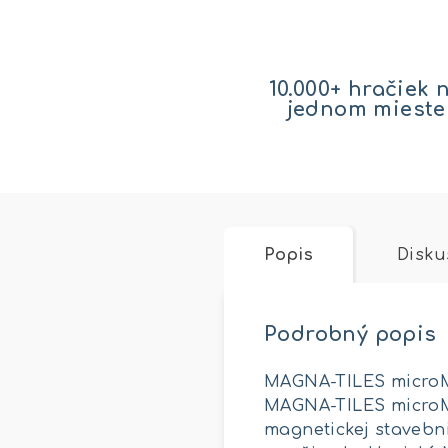
10.000+ hračiek 
jednom mieste
Popis
Disku
Podrobný popis
MAGNA-TILES microMA
MAGNA-TILES microM
magnetickej stavebni