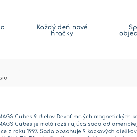
na
Každý deň nové
Sp
hračky
obje
sia
GS Cubes 9 dielov Deväť malých magnetických koc
AGS Cubes je malá rozširujúca sada od americkej
ce z roku 1997. Sada obsahuje 9 kockových dielikov 