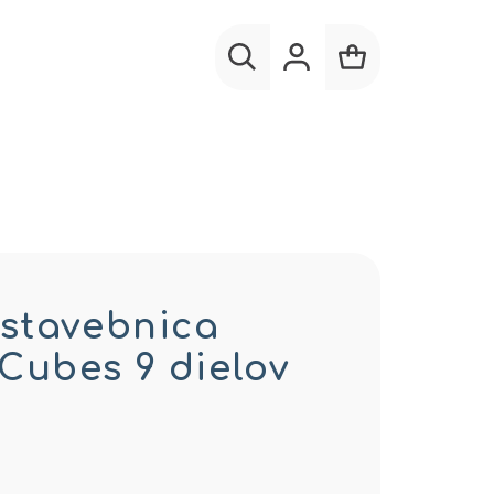
Hľadať
Prihlásenie
Nákupný
košík
stavebnica
ubes 9 dielov