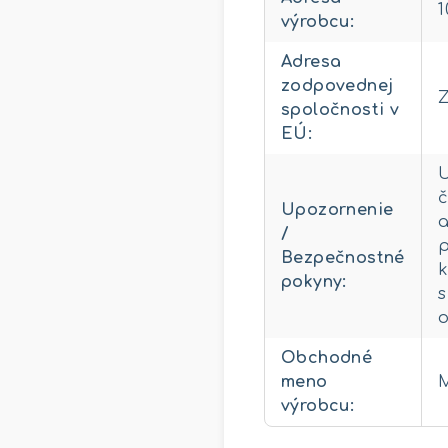
1
výrobcu
:
Adresa
zodpovednej
Z
spoločnosti v
EÚ
:
č
Upozornenie
a
/
p
Bezpečnostné
k
pokyny
:
s
o
Obchodné
meno
výrobcu
: