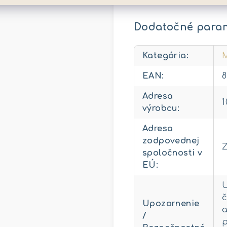
Dodatočné para
Kategória
:
M
EAN
:
8
Adresa
1
výrobcu
:
Adresa
zodpovednej
Z
spoločnosti v
EÚ
:
č
Upozornenie
a
/
p