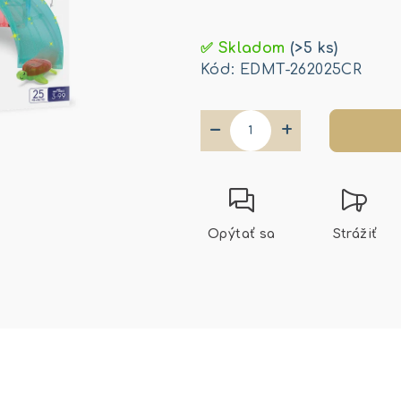
Jednotková
cena:
✅ Skladom
(>5 ks)
Kód:
EDMT-262025CR
−
+
Opýtať sa
Strážiť