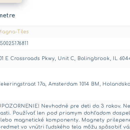
metre
agna-Tiles
50025176811
01 E Crossroads Pkwy, Unit C, Bolingbrook, IL 60
ekeringstraat 17a, Amsterdam 1014 BM, Holandsk
UPOZORNENIE! Nevhodné pre deti do 3 rokov. Ne
asti. Používať len pod priamym dohľadom dospel
lebo magnetické komponenty. Magnety prilepen
redmet vo vnútri ľudského tela môžu spôsobiť vá