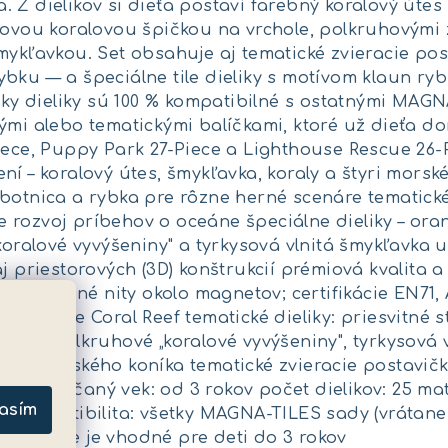
 Z dielikov si dieťa postaví farebný koralový útes
žovou koralovou špičkou na vrchole, polkruhovými 
mykľavkou. Set obsahuje aj tematické zvieracie pos
bku — a špeciálne tile dieliky s motívom klaun r
etky dieliky sú 100 % kompatibilné s ostatnými MAGN
ými alebo tematickými balíčkami, ktoré už dieťa dom
Piece, Puppy Park 27-Piece a Lighthouse Rescue 26
ní – koralový útes, šmykľavka, koraly a štyri morsk
botnica a rybka pre rôzne herné scenáre tematické 
rozvoj príbehov o oceáne špeciálne dieliky – ora
„koralové vyvýšeniny" a tyrkysová vlnitá šmykľavka 
aj priestorových (3D) konštrukcií prémiová kvalita
xu; spevnené nity okolo magnetov; certifikácie EN7
v dizajne Coral Reef tematické dieliky: priesvitné 
ička, polkruhové „koralové vyvýšeniny", tyrkysová vl
y a morského koníka tematické zvieracie postavičky
odporúčaný vek: od 3 rokov počet dielikov: 25 mat
asím
i kompatibilita: všetky MAGNA-TILES sady (vrátane 
ty — nie je vhodné pre deti do 3 rokov