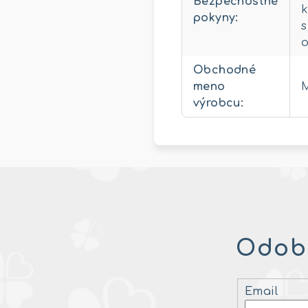
Bezpečnostné
k
pokyny
:
s
o
Obchodné
meno
výrobcu
:
Odobe
Email