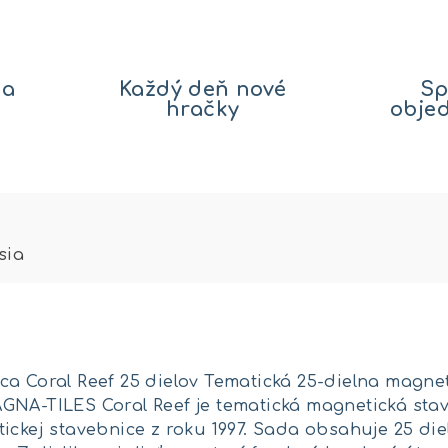
na
Každý deň nové
Sp
hračky
obje
sia
ca Coral Reef 25 dielov Tematická 25-dielna magn
GNA-TILES Coral Reef je tematická magnetická st
ickej stavebnice z roku 1997. Sada obsahuje 25 di