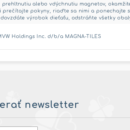
 prehltnutiu alebo vdýchnutiu magnetov, okamžit
i prečítajte pokyny, riaďte sa nimi a ponechajte s
dovzdáte výrobok dieťaťu, odstráňte všetky obal
MVW Holdings Inc. d/b/a MAGNA-TILES
rať newsletter