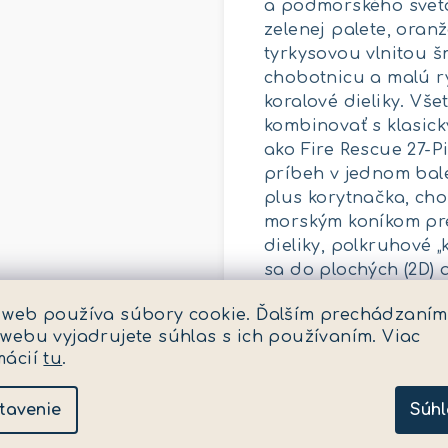
a podmorského sveta.
zelenej palete, oran
tyrkysovou vlnitou š
chobotnicu a malú ry
koralové dieliky. Vš
kombinovať s klasick
ako Fire Rescue 27-
príbeh v jednom bale
plus korytnačka, cho
morským koníkom pre 
dieliky, polkruhové 
sa do plochých (2D) 
BPA, ftalátov a late
 web používa súbory cookie. Ďalším prechádzaním
dieliky MAGNA-TILES 
 webu vyjadrujete súhlas s ich používaním. Viac
oranžová koralová šp
mácií
tu
.
s motívom klaun rybk
Technické parametre 
tavenie
Súhl
spevnenej konštrukci
obsahuje malé magne