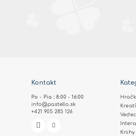
Z
á
Kontakt
Kate
p
ä
Po - Pia : 8:00 - 16:00
Hračk
info
@
pastello.sk
Kreat
t
+421 905 283 126
Vedec
i
Inter
e
Knihy