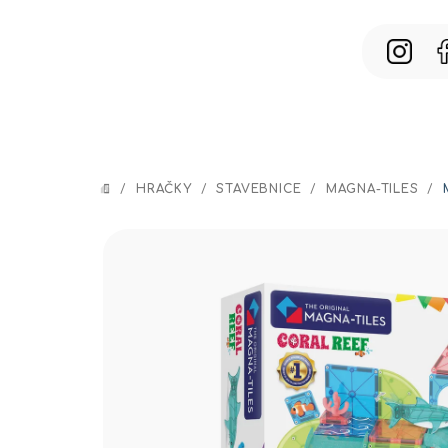
Prejsť
na
obsah
/
HRAČKY
/
STAVEBNICE
/
MAGNA-TILES
/
DOMOV