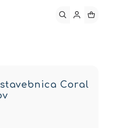
Hľadať
Prihlásenie
Nákupný
košík
stavebnica Coral
ov