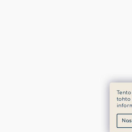
Tento
tohto
infor
Nas