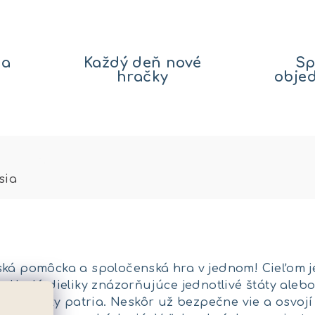
na
Každý deň nové
Sp
hračky
obje
sia
ská pomôcka a spoločenská hra v jednom! Cieľom je
pokladá dieliky znázorňujúce jednotlivé štáty alebo
vé dieliky patria. Neskôr už bezpečne vie a osvojí 