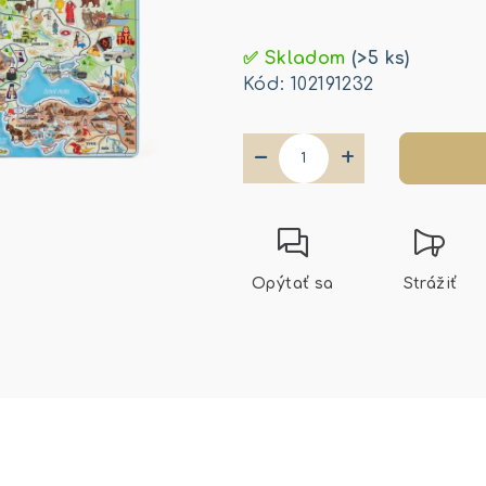
Jednotková
cena:
✅ Skladom
(>5 ks)
Kód:
102191232
−
+
Opýtať sa
Strážiť