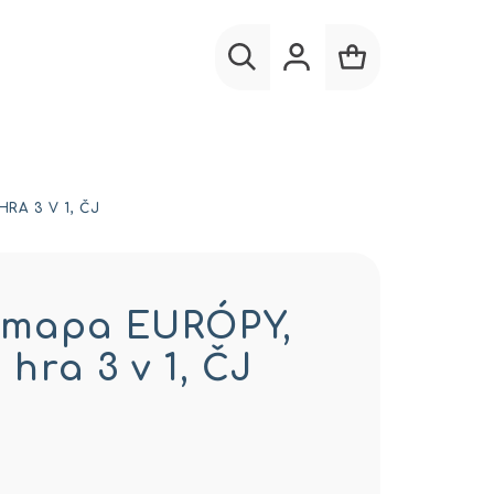
Hľadať
Prihlásenie
Nákupný
košík
RA 3 V 1, ČJ
 mapa EURÓPY,
hra 3 v 1, ČJ