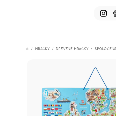
Prejsť
na
obsah
/
HRAČKY
/
DREVENÉ HRAČKY
/
SPOLOČENS
DOMOV