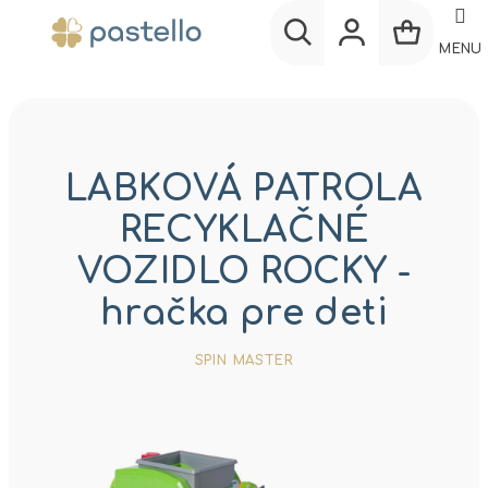
Prejsť
na
MENU
obsah
Nákup
Hľadať
Prihlásenie
košík
LABKOVÁ PATROLA
RECYKLAČNÉ
VOZIDLO ROCKY -
hračka pre deti
SPIN MASTER