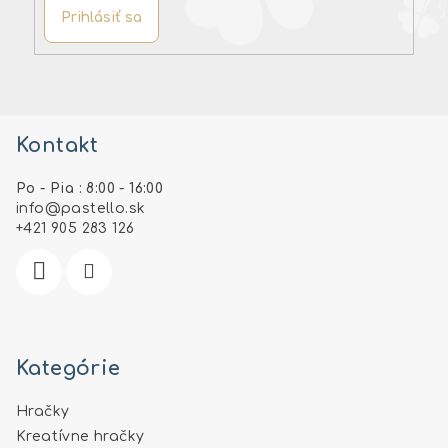
Prihlásiť sa
Z
á
Kontakt
p
ä
Po - Pia : 8:00 - 16:00
t
info
@
pastello.sk
i
+421 905 283 126
e
Kategórie
Hračky
Kreatívne hračky