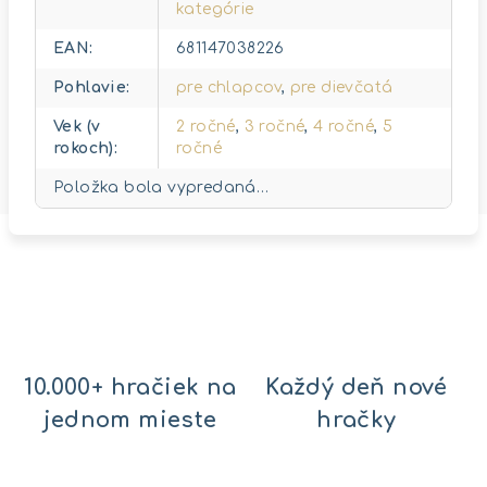
kategórie
EAN
:
681147038226
Pohlavie
:
pre chlapcov
,
pre dievčatá
Vek (v
2 ročné
,
3 ročné
,
4 ročné
,
5
rokoch)
:
ročné
Položka bola vypredaná…
10.000+ hračiek na
Každý deň nové
jednom mieste
hračky