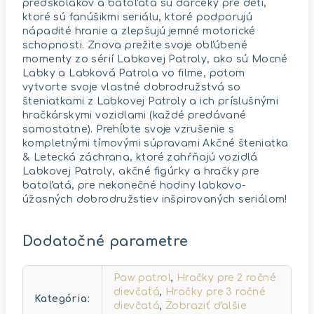
predškolákov a batoľatá sú darčeky pre deti,
ktoré sú fanúšikmi seriálu, ktoré podporujú
nápadité hranie a zlepšujú jemné motorické
schopnosti. Znova prežite svoje obľúbené
momenty zo sérií Labkovej Patroly, ako sú Mocné
Labky a Labková Patrola vo filme, potom
vytvorte svoje vlastné dobrodružstvá so
šteniatkami z Labkovej Patroly a ich príslušnými
hračkárskymi vozidlami (každé predávané
samostatne). Prehĺbte svoje vzrušenie s
kompletnými tímovými súpravami Akčné šteniatka
& Letecká záchrana, ktoré zahŕňajú vozidlá
Labkovej Patroly, akčné figúrky a hračky pre
batoľatá, pre nekonečné hodiny labkovo-
úžasných dobrodružstiev inšpirovaných seriálom!
Dodatočné parametre
Paw patrol
,
Hračky pre 2 ročné
dievčatá
,
Hračky pre 3 ročné
Kategória
:
dievčatá
,
Zobraziť ďalšie