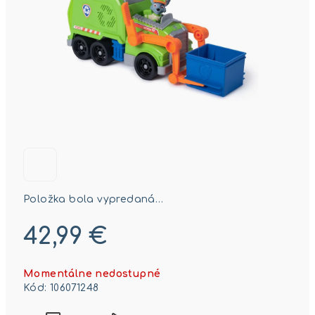
Položka bola vypredaná…
42,99 €
Jednotková
Momentálne nedostupné
cena:
Kód:
106071248