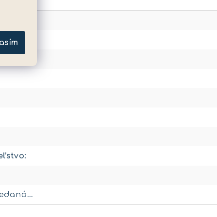
asím
eľstvo
:
redaná…