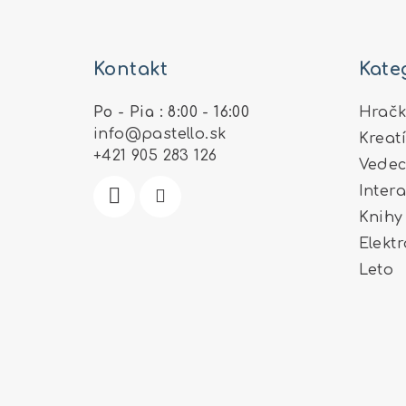
Z
á
Kontakt
Kate
p
ä
Po - Pia : 8:00 - 16:00
Hračk
info
@
pastello.sk
Kreat
t
+421 905 283 126
Vedec
i
Inter
e
Knihy
Elekt
Leto