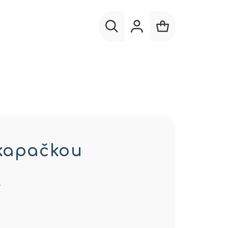
Hľadať
Prihlásenie
Nákupný
košík
kapačkou
…