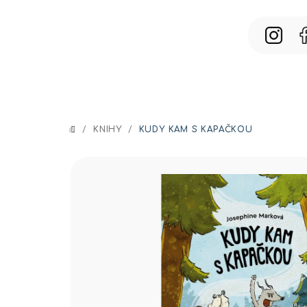
Prejsť
na
obsah
/
KNIHY
/
KUDY KAM S KAPAČKOU
DOMOV