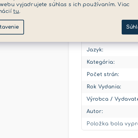
 webu vyjadrujete súhlas s ich používaním. Viac
mácií
tu
.
Kategória
:
EAN
:
tavenie
Súhl
EAN
:
Jazyk
:
Kategória
:
Počet strán
:
Rok Vydania
:
Výrobca / Vydavat
Autor
:
Položka bola vyp