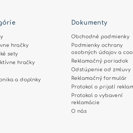
górie
Dokumenty
y
Obchodné podmienky
ívne hračky
Podmienky ochrany
osobných údajov a coo
ké sety
Reklamačný poriadok
aktívne hračky
Odstúpenie od zmluvy
Reklamačný formulár
ronika a doplnky
Protokol o prijatí rekla
Protokol o vybavení
reklamácie
O nás