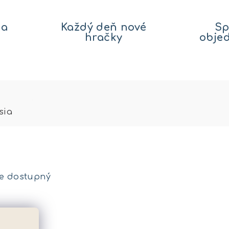
na
Každý deň nové
Sp
hračky
obje
sia
je dostupný
metre