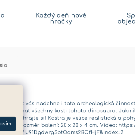
na
Každý deň nové
Sp
hračky
obje
sia
ury? Pak vás nadchne i tato archeologická činnost,
ete vykopat všechny kosti tohoto dinosaura. Jakmi
y a zahrajte si! Kostra je velice realistická a pohy
asím
ěk: 4+. Rozměr balení: 20 x 20 x 4 cm. Video: htt
=PLjiz2YKGVIJ91DgdwrgSotOams2BOfHjF&index=2