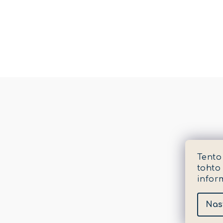
Tento
tohto
infor
Nas