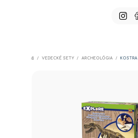
Prejsť
na
obsah
/
VEDECKÉ SETY
/
ARCHEOLÓGIA
/
KOSTRA
DOMOV