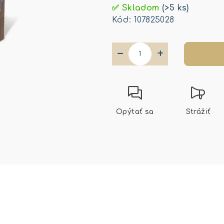
cena:
✅ Skladom
(>5 ks)
Kód:
107825028
−
+
Opýtať sa
Strážiť