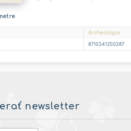
metre
Archeológia
8710341250287
rať newsletter