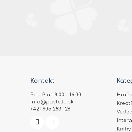
Z
á
Kontakt
Kate
p
ä
Po - Pia : 8:00 - 16:00
Hračk
info
@
pastello.sk
Kreat
t
+421 905 283 126
Vedec
i
Inter
e
Knihy