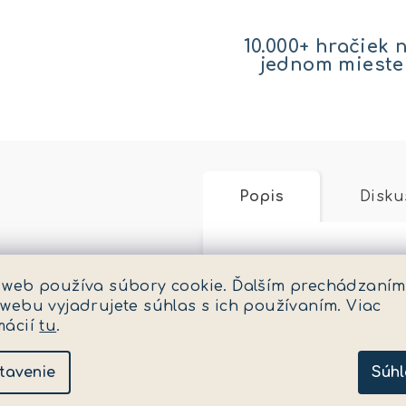
10.000+ hračiek 
jednom mieste
Popis
Disku
Podrobný popis
 web používa súbory cookie. Ďalším prechádzaním
 webu vyjadrujete súhlas s ich používaním. Viac
Zajímáte se o dinosa
mácií
tu
.
kladívka a dláta můž
kostru T-Rex dohromad
tavenie
Súhl
manuální zručnost. V
v=32vBAB8xIjg&list