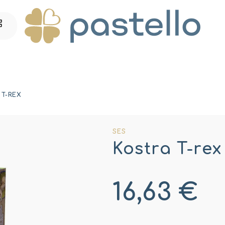
 T-REX
SES
Kostra T-rex
16,63 €
Jednotková