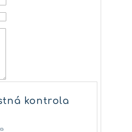
tná kontrola
ka