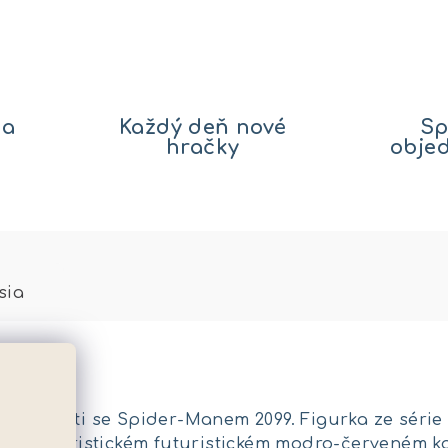
na
Každý deň nové
Sp
hračky
obje
sia
doucnosti se Spider-Manem 2099. Figurka ze série 
charakteristickém futuristickém modro-červeném k