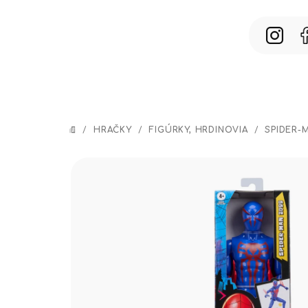
Prejsť
na
obsah
/
HRAČKY
/
FIGÚRKY, HRDINOVIA
/
SPIDER-
DOMOV