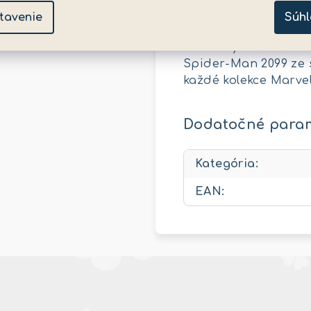
detailnímu zpracován
tavenie
Súhl
pohyblivými body, kt
momenty z komiksové
Spider-Man 2099 ze s
každé kolekce Marvel.
Dodatočné para
Kategória
:
EAN
: