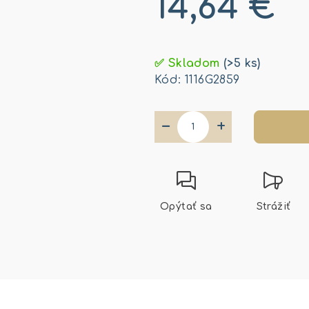
14,64 €
Jednotková
cena:
✅ Skladom
(>5 ks)
Kód:
1116G2859
−
+
Opýtať sa
Strážiť