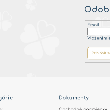
Odobe
Email
Vložením 
Prihlásiť s
górie
Dokumenty
y
Obchodné podmienky