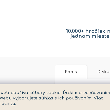
10.000+ hračiek 
jednom mieste
Popis
Disku
Podrobný popis
 web používa súbory cookie. Ďalším prechádzaním
 webu vyjadrujete súhlas s ich používaním. Viac
Vstupte do světa bu
mácií
tu
.
superhrdinu v jeho 