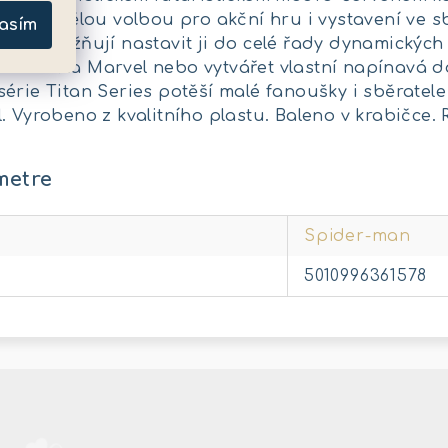
í je skvělou volbou pro akční hru i vystavení ve sb
asím
eré umožňují nastavit ji do celé řady dynamických
ho světa Marvel nebo vytvářet vlastní napínavá d
érie Titan Series potěší malé fanoušky i sběratel
 Vyrobeno z kvalitního plastu. Baleno v krabičce. R
metre
Spider-man
5010996361578