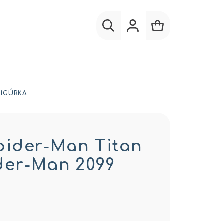
Hľadať
Prihlásenie
Nákupný
košík
FIGÚRKA
pider-Man Titan
ider-Man 2099