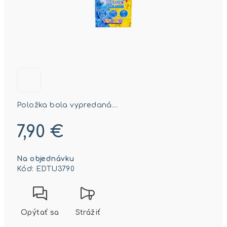
Položka bola vypredaná…
7,90 €
Jednotková
Na objednávku
cena:
Kód:
EDTU3790
Opýtať sa
Strážiť