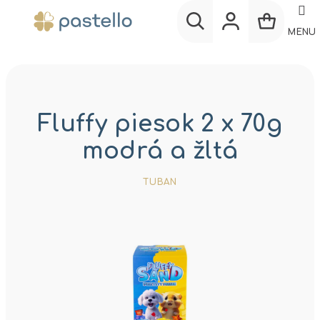
Prejsť
na
MENU
obsah
Nákup
Hľadať
Prihlásenie
košík
Fluffy piesok 2 x 70g
modrá a žltá
TUBAN