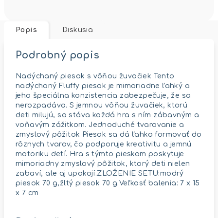
Popis
Diskusia
Podrobný popis
Nadýchaný piesok s vôňou žuvačiek Tento
nadýchaný Fluffy piesok je mimoriadne ľahký a
jeho špeciálna konzistencia zabezpečuje, že sa
nerozpadáva. S jemnou vôňou žuvačiek, ktorú
deti milujú, sa stáva každá hra s ním zábavným a
voňavým zážitkom. Jednoduché tvarovanie a
zmyslový pôžitok Piesok sa dá ľahko formovať do
rôznych tvarov, čo podporuje kreativitu a jemnú
motoriku detí. Hra s týmto pieskom poskytuje
mimoriadny zmyslový pôžitok, ktorý deti nielen
zabaví, ale aj upokojí.ZLOŽENIE SETU:modrý
piesok 70 g,žltý piesok 70 g.Veľkosť balenia: 7 x 15
x 7 cm