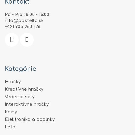
Kontakt
p
ä
Po - Pia : 8:00 - 16:00
t
info
@
pastello.sk
i
+421 905 283 126
e
Kategórie
Hračky
Kreatívne hračky
Vedecké sety
Interaktívne hračky
Knihy
Elektronika a doplnky
Leto