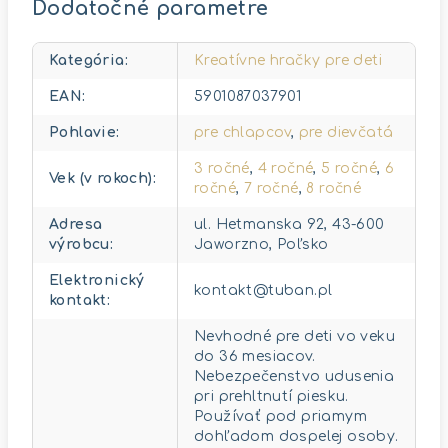
Dodatočné parametre
Kategória
:
Kreatívne hračky pre deti
EAN
:
5901087037901
Pohlavie
:
pre chlapcov
,
pre dievčatá
3 ročné
,
4 ročné
,
5 ročné
,
6
Vek (v rokoch)
:
ročné
,
7 ročné
,
8 ročné
Adresa
ul. Hetmanska 92, 43-600
výrobcu
:
Jaworzno, Poľsko
Elektronický
kontakt@tuban.pl
kontakt
:
Nevhodné pre deti vo veku
do 36 mesiacov.
Nebezpečenstvo udusenia
pri prehltnutí piesku.
Používať pod priamym
dohľadom dospelej osoby.