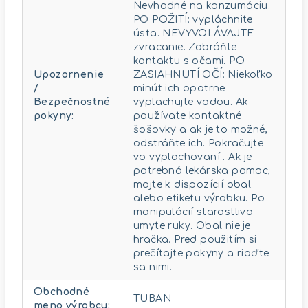
Nevhodné na konzumáciu.
PO POŽITÍ: vypláchnite
ústa. NEVYVOLÁVAJTE
zvracanie. Zabráňte
kontaktu s očami. PO
Upozornenie
ZASIAHNUTÍ OČÍ: Niekoľko
/
minút ich opatrne
Bezpečnostné
vyplachujte vodou. Ak
pokyny
:
používate kontaktné
šošovky a ak je to možné,
odstráňte ich. Pokračujte
vo vyplachovaní . Ak je
potrebná lekárska pomoc,
majte k dispozícií obal
alebo etiketu výrobku. Po
manipulácií starostlivo
umyte ruky. Obal nie je
hračka. Pred použitím si
prečítajte pokyny a riaďte
sa nimi.
Obchodné
TUBAN
meno výrobcu
: