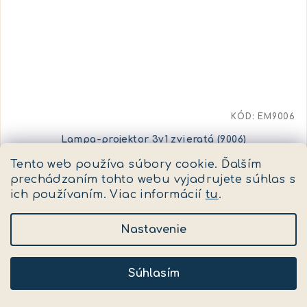
KÓD:
EM9006
Lampa-projektor 3v1 zvieratá (9006)
Tento web používa súbory cookie. Ďalším
✅ Skladom
(>5 ks)
prechádzaním tohto webu vyjadrujete súhlas s
15,30 €
ich používaním. Viac informácií
tu
.
(–10 %)
17 €
Nastavenie
Do košíka
Súhlasím