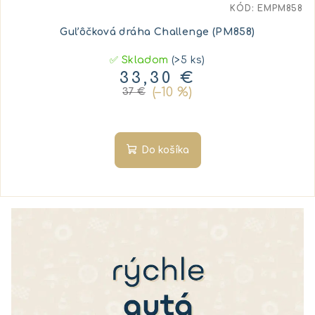
KÓD:
EMPM858
Guľôčková dráha Challenge (PM858)
✅ Skladom
(>5 ks)
33,30 €
(–10 %)
37 €
Do košíka