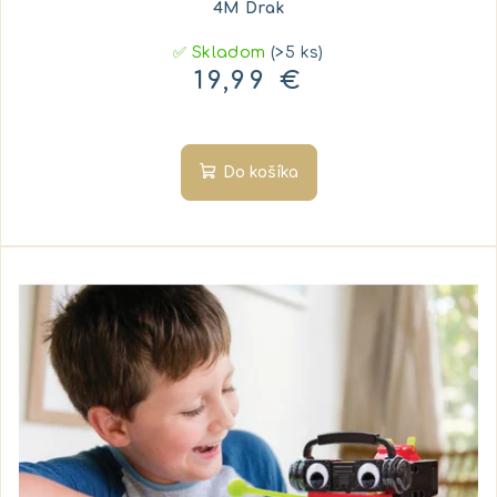
4M Drak
v
✅ Skladom
(>5 ks)
19,99 €
Do košíka