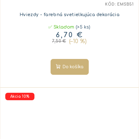
KÓD:
EMSB51
Hviezdy - farebná svetielkujúca dekorácia
✅ Skladom
(>5 ks)
6,70 €
(–10 %)
7,50 €
Do košíka
Akcia 10%