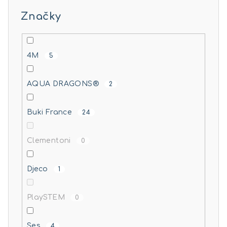
Značky
4M
5
AQUA DRAGONS®
2
Buki France
24
Clementoni
0
Djeco
1
PlaySTEM
0
Ses
4