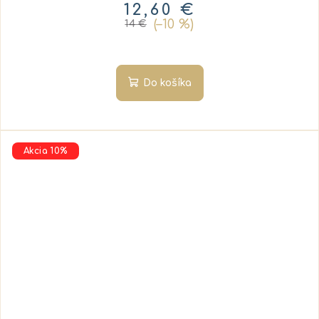
12,60 €
(–10 %)
14 €
Do košíka
Akcia 10%