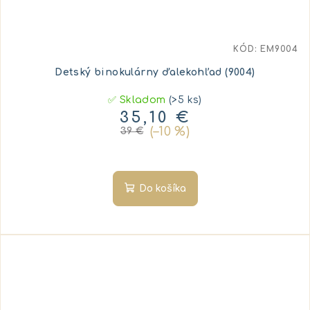
KÓD:
EM9004
Detský binokulárny ďalekohľad (9004)
✅ Skladom
(>5 ks)
35,10 €
(–10 %)
39 €
Do košíka