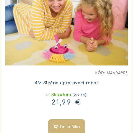
KÓD:
M4604908
4M Slečna upratovací robot
✅ Skladom
(>5 ks)
21,99 €
Do košíka