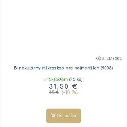
KÓD:
EM9003
Binokulárny mikroskop pre najmenších (9003)
✅ Skladom
(>5 ks)
31,50 €
(–10 %)
35 €
Do košíka