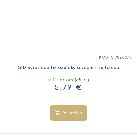
KÓD:
S 7826079
GID Svietiace hviezdičky a vesmírne telesá
✅ Skladom
(>5 ks)
5,79 €
Do košíka