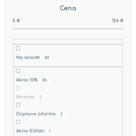
r
Cena
o
d
5
€
126
€
u
k
t
o
Na sklade
42
v
Akcia 10%
26
Novinka
0
Doprava zdarma
2
Akcia-EliNeli
1