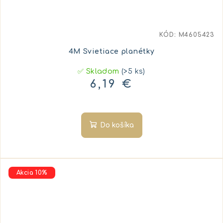
KÓD:
M4605423
4M Svietiace planétky
✅ Skladom
(>5 ks)
6,19 €
Do košíka
Akcia 10%