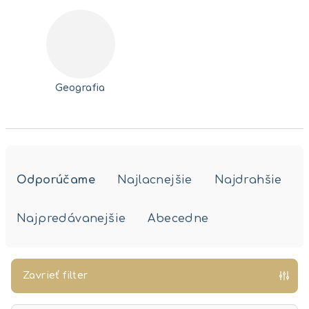
Geografia
R
a
Odporúčame
Najlacnejšie
Najdrahšie
d
e
Najpredávanejšie
Abecedne
n
i
e
Zavrieť filter
p