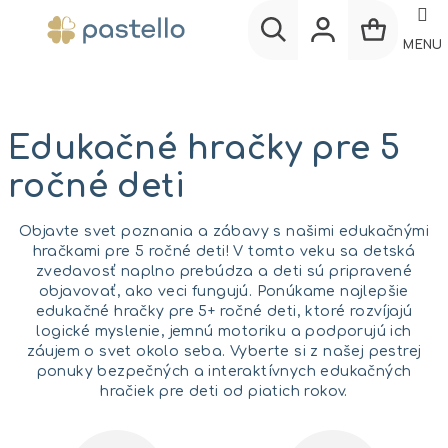
Prejsť
na
MENU
obsah
Nákup
Hľadať
Prihlásenie
košík
Edukačné hračky pre 5
ročné deti
Objavte svet poznania a zábavy s našimi edukačnými
hračkami pre 5 ročné deti! V tomto veku sa detská
zvedavosť naplno prebúdza a deti sú pripravené
objavovať, ako veci fungujú. Ponúkame najlepšie
edukačné hračky pre 5+ ročné deti, ktoré rozvíjajú
logické myslenie, jemnú motoriku a podporujú ich
záujem o svet okolo seba. Vyberte si z našej pestrej
ponuky bezpečných a interaktívnych edukačných
hračiek pre deti od piatich rokov.