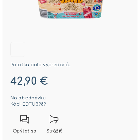
Položka bola vypredaná…
42,90 €
Jednotková
Na objednávku
cena:
Kód:
EDTU3989
Opýtať sa
Strážiť