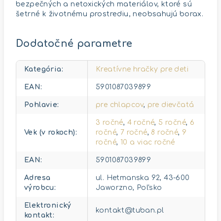
bezpečných a netoxických materiálov, ktoré sú
šetrné k životnému prostrediu, neobsahujú borax.
Dodatočné parametre
Kategória
:
Kreatívne hračky pre deti
EAN
:
5901087039899
Pohlavie
:
pre chlapcov
,
pre dievčatá
3 ročné
,
4 ročné
,
5 ročné
,
6
Vek (v rokoch)
:
ročné
,
7 ročné
,
8 ročné
,
9
ročné
,
10 a viac ročné
EAN
:
5901087039899
Adresa
ul. Hetmanska 92, 43-600
výrobcu
:
Jaworzno, Poľsko
Elektronický
kontakt@tuban.pl
kontakt
: