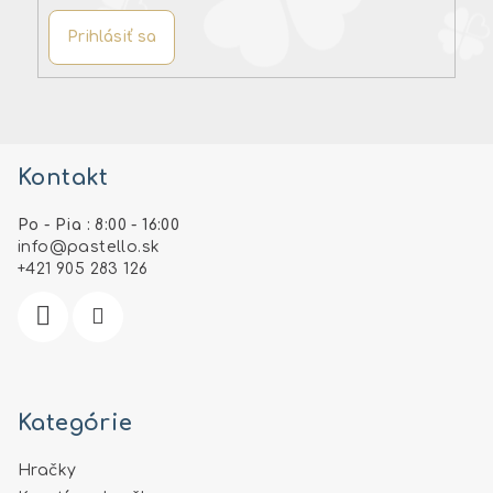
Prihlásiť sa
Z
á
Kontakt
p
ä
Po - Pia : 8:00 - 16:00
t
info
@
pastello.sk
i
+421 905 283 126
e
Kategórie
Hračky