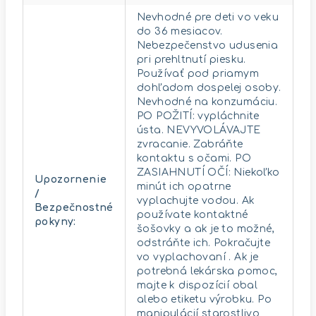
Nevhodné pre deti vo veku
do 36 mesiacov.
Nebezpečenstvo udusenia
pri prehltnutí piesku.
Používať pod priamym
dohľadom dospelej osoby.
Nevhodné na konzumáciu.
PO POŽITÍ: vypláchnite
ústa. NEVYVOLÁVAJTE
zvracanie. Zabráňte
kontaktu s očami. PO
ZASIAHNUTÍ OČÍ: Niekoľko
Upozornenie
minút ich opatrne
/
vyplachujte vodou. Ak
Bezpečnostné
používate kontaktné
pokyny
:
šošovky a ak je to možné,
odstráňte ich. Pokračujte
vo vyplachovaní . Ak je
potrebná lekárska pomoc,
majte k dispozícií obal
alebo etiketu výrobku. Po
manipulácií starostlivo