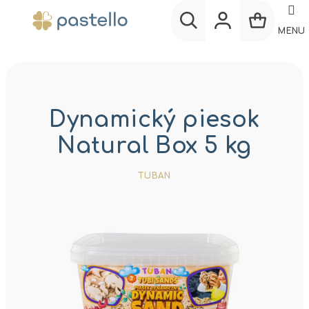
Prejsť
na
MENU
obsah
Nákup
Hľadať
Prihlásenie
košík
Dynamický piesok
Natural Box 5 kg
TUBAN