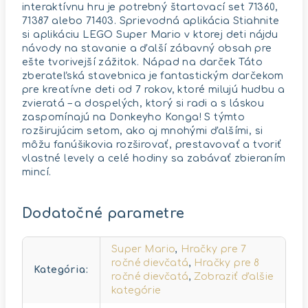
interaktívnu hru je potrebný štartovací set 71360,
71387 alebo 71403. Sprievodná aplikácia Stiahnite
si aplikáciu LEGO Super Mario v ktorej deti nájdu
návody na stavanie a ďalší zábavný obsah pre
ešte tvorivejší zážitok. Nápad na darček Táto
zberateľská stavebnica je fantastickým darčekom
pre kreatívne deti od 7 rokov, ktoré milujú hudbu a
zvieratá – a dospelých, ktorý si radi a s láskou
zaspomínajú na Donkeyho Konga! S týmto
rozširujúcim setom, ako aj mnohými ďalšími, si
môžu fanúšikovia rozširovať, prestavovať a tvoriť
vlastné levely a celé hodiny sa zabávať zbieraním
mincí.
Dodatočné parametre
Super Mario
,
Hračky pre 7
ročné dievčatá
,
Hračky pre 8
Kategória
:
ročné dievčatá
,
Zobraziť ďalšie
kategórie