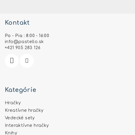
Z
á
Kontakt
p
ä
Po - Pia : 8:00 - 16:00
t
info
@
pastello.sk
i
+421 905 283 126
e
Kategórie
Hračky
Kreatívne hračky
Vedecké sety
Interaktívne hračky
Knihy