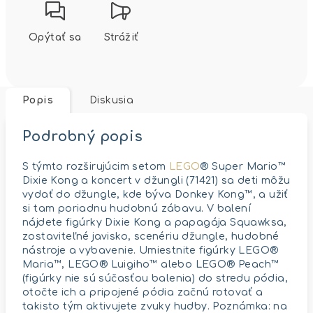
Opýtať sa
Strážiť
Popis
Diskusia
Podrobný popis
S týmto rozširujúcim setom
LEGO
® Super Mario™
Dixie Kong a koncert v džungli (71421) sa deti môžu
vydať do džungle, kde býva Donkey Kong™, a užiť
si tam poriadnu hudobnú zábavu. V balení
nájdete figúrky Dixie Kong a papagája Squawksa,
zostaviteľné javisko, scenériu džungle, hudobné
nástroje a vybavenie. Umiestnite figúrky LEGO®
Maria™, LEGO® Luigiho™ alebo LEGO® Peach™
(figúrky nie sú súčasťou balenia) do stredu pódia,
otočte ich a pripojené pódia začnú rotovať a
takisto tým aktivujete zvuky hudby. Poznámka: na