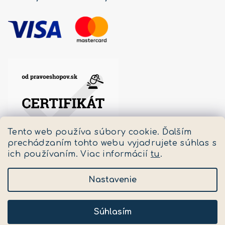
Tento web používa súbory cookie. Ďalším
prechádzaním tohto webu vyjadrujete súhlas s
ich používaním. Viac informácií
tu
.
Nastavenie
Copyright 2026
Pastello
. Všetky práva vyhradené.
Upraviť nastavenie cookies
Súhlasím
Vytvoril Shoptet
a
Adatelier