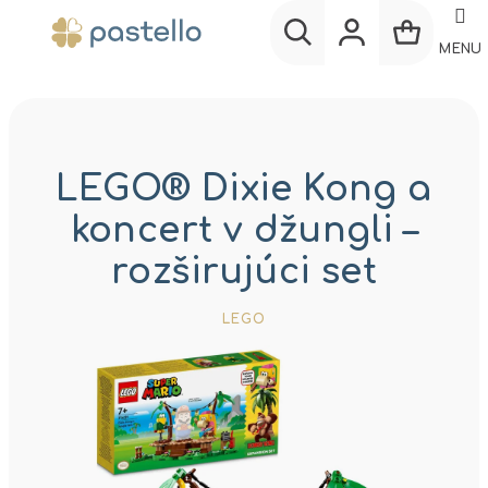
Prejsť
na
MENU
obsah
Nákup
Hľadať
Prihlásenie
košík
LEGO® Dixie Kong a
koncert v džungli –
rozširujúci set
LEGO