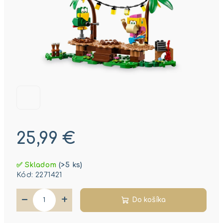
25,99 €
Jednotková
✅ Skladom
(>5 ks)
cena:
Kód:
2271421
−
+
Do košíka