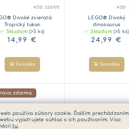
KÓD:
2231173
KÓD:
GO® Divoké zvieratá:
LEGO® Divoký
Tropický tukan
dinosaurus
✅ Skladom
(>5 ks)
✅ Skladom
(>5 ks)
14,99 €
24,99 €
Do košíka
Do košíka
rava zdarma
 web používa súbory cookie. Ďalším prechádzaním
 webu vyjadrujete súhlas s ich používaním. Viac
mácií
tu
.