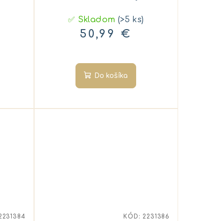
✅ Skladom
(>5 ks)
50,99 €
Do košíka
2231384
KÓD:
2231386