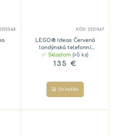
2210368
KÓD:
2221347
ma
LEGO® Ideas Červená
londýnská telefonní
✅ Skladom
budka
(>5 ks)
135 €
Do košíka