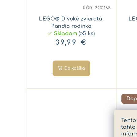
KÓD:
2231165
LEGO® Divoké zvieratá:
LE
Pandia rodinka
✅ Skladom
(>5 ks)
39,99 €
Do košíka
Dop
Tento
tohto
infor