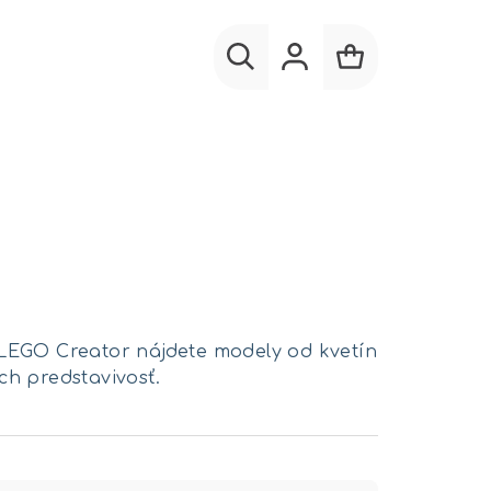
Hľadať
Prihlásenie
Nákupný
košík
i LEGO Creator nájdete modely od kvetín
ch predstavivosť.