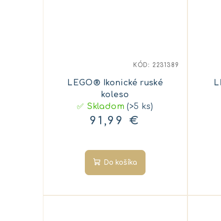
KÓD:
2231389
LEGO® Ikonické ruské
L
koleso
✅ Skladom
(>5 ks)
91,99 €
Do košíka