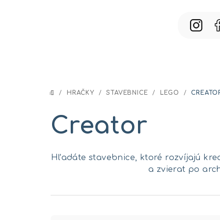
Prejsť
na
obsah
/
HRAČKY
/
STAVEBNICE
/
LEGO
/
CREATO
DOMOV
Creator
Hľadáte stavebnice, ktoré rozvíjajú kr
a zvierat po arc