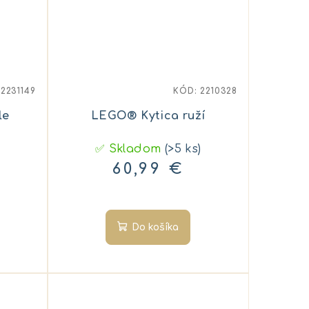
:
2231149
KÓD:
2210328
le
LEGO® Kytica ruží
✅ Skladom
(>5 ks)
60,99 €
Do košíka