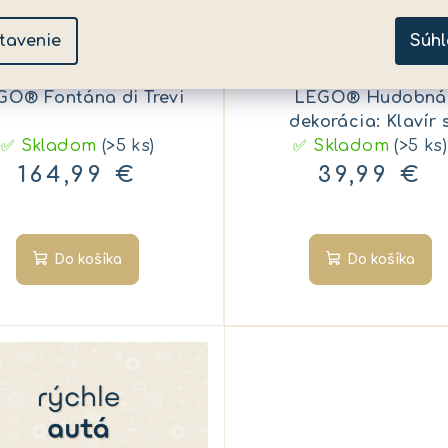
tavenie
Súhl
KÓD:
2221062
KÓD:
GO® Fontána di Trevi
LEGO® Hudobná
dekorácia: Klavír 
✅ Skladom
(>5 ks)
✅ Skladom
mačkou
(>5 ks)
164,99 €
39,99 €
Do košíka
Do košíka