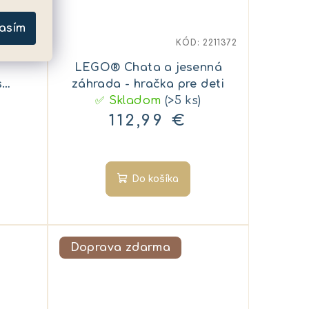
asím
2231392
KÓD:
2211372
LEGO® Chata a jesenná
s
záhrada - hračka pre deti
✅ Skladom
(>5 ks)
112,99 €
Do košíka
Doprava zdarma