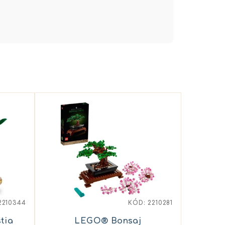
2210344
KÓD:
2210281
tia
LEGO® Bonsaj