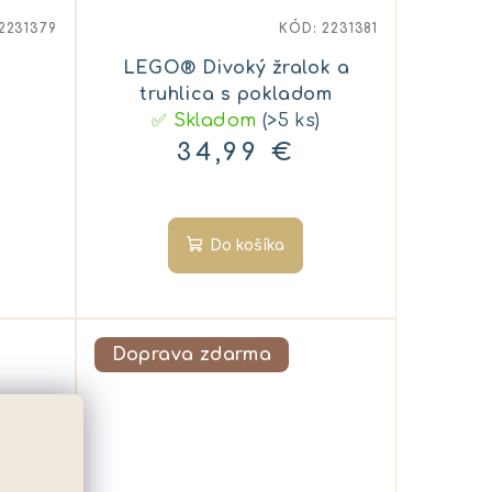
2231379
KÓD:
2231381
LEGO® Divoký žralok a
truhlica s pokladom
✅ Skladom
(>5 ks)
34,99 €
Do košíka
Doprava zdarma