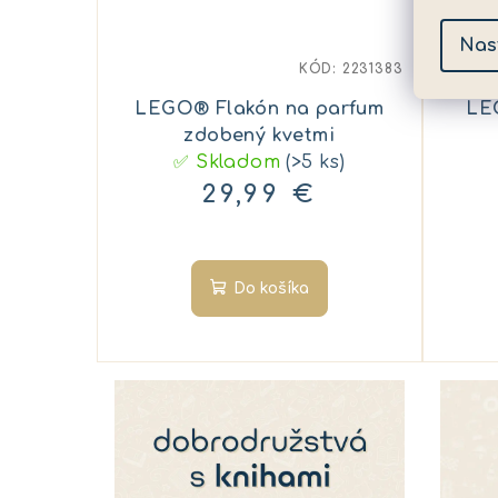
Nas
KÓD:
2231383
LEGO® Flakón na parfum
LE
zdobený kvetmi
✅ Skladom
(>5 ks)
29,99 €
Do košíka