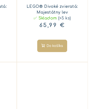
tá:
LEGO® Divoké zvieratá:
Majestátny lev
✅ Skladom
(>5 ks)
65,99 €
Do košíka