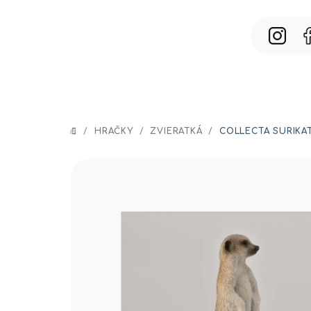
Prejsť
na
obsah
/
HRAČKY
/
ZVIERATKÁ
/
COLLECTA SURIKA
DOMOV