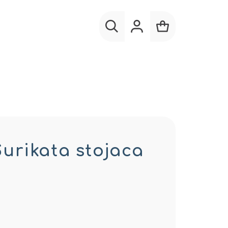
Hľadať
Prihlásenie
Nákupný
košík
rikata stojaca