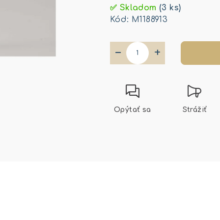
cena:
✅ Skladom
(3 ks)
Kód:
M1188913
−
+
Opýtať sa
Strážiť