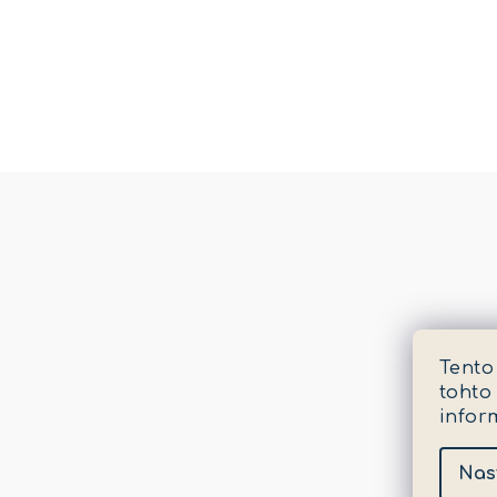
Tento
tohto
infor
Nas