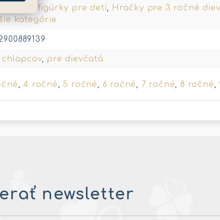
eratká a figúrky pre deti
,
Hračky pre 3 ročné die
šie kategórie
2900889139
 chlapcov
,
pre dievčatá
očné
,
4 ročné
,
5 ročné
,
6 ročné
,
7 ročné
,
8 ročné
,
rať newsletter