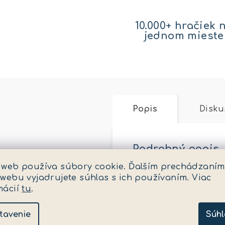
10.000+ hračiek 
jednom mieste
Popis
Disku
Podrobný popis
 web používa súbory cookie. Ďalším prechádzaním
Plastová figúrka Sur
 webu vyjadrujete súhlas s ich používaním. Viac
mácií
tu
.
Dodatočné para
tavenie
Súhl