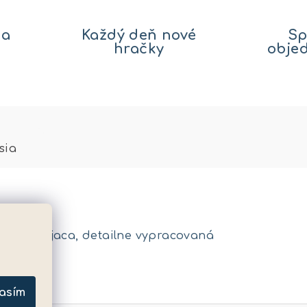
na
Každý deň nové
Sp
hračky
obje
sia
ikata stojaca, detailne vypracovaná
metre
asím