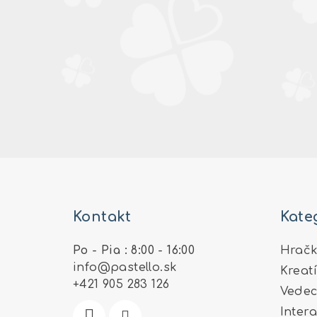
Z
á
Kontakt
Kate
p
ä
Po - Pia : 8:00 - 16:00
Hračk
info
@
pastello.sk
Kreat
t
+421 905 283 126
Vedec
i
Inter