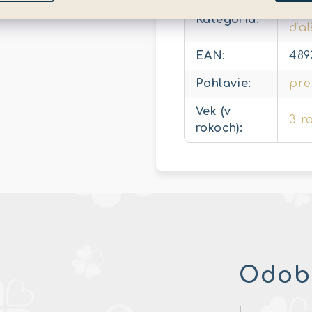
Zvi
Kategória
:
ďal
EAN
:
489
Pohlavie
:
pre
Vek (v
3 r
rokoch)
:
Odobe