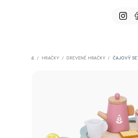
Prejsť
na
obsah
/
HRAČKY
/
DREVENÉ HRAČKY
/
ČAJOVÝ SET
DOMOV