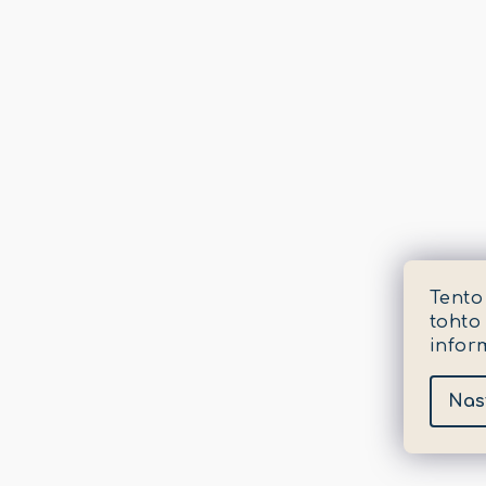
Tento
tohto
infor
Nas