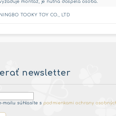
vyžaduje montáž, je nutná dospelá osoba.
NINGBO TOOKY TOY CO., LTD
rať newsletter
e-mailu súhlasíte s
podmienkami ochrany osobnýc