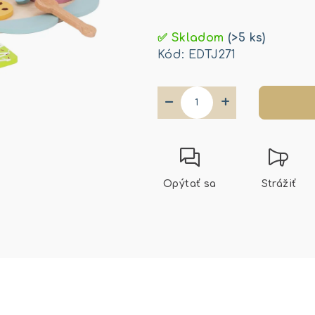
Jednotková
cena:
✅ Skladom
(>5 ks)
Kód:
EDTJ271
−
+
Opýtať sa
Strážiť