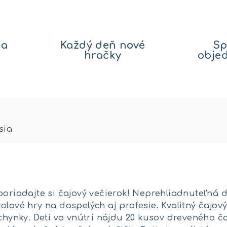
na
Každý deň nové
Sp
hračky
obje
sia
poriadajte si čajový večierok! Neprehliadnuteľná 
olové hry na dospelých aj profesie. Kvalitný čajo
uchynky. Deti vo vnútri nájdu 20 kusov dreveného 