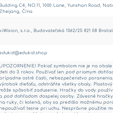
Building C4, NO.11, 1000 Lane, Yunshan Road, Nat
Zheijang, Čína
kiWision, s.r.o., Budovateľská 1062/25 821 08 Brati
edukid@edukid.shop
UPOZORNENIE! Pokiaľ symbolom nie je na obale 
deti do 3 rokov. Používať len pod priamym dohľ
prípadne ostré časti, nebezpečenstvo poranenia
výrobok dieťaťu, odstráňte všetky obaly. Plastový
môže spôsobiť zadusenie. Hračky do vody používa
a pod dohľadom dospelej osoby. Závesné hračky t
na ruky, či kolená, aby sa predišlo možnému po
nepoužívať tesne pri uchu. Nesprávne použitie m