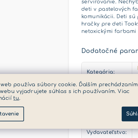
servírovanie. Nechýb
deti v pastelových 
komunikácii. Deti sú
hračky pre deti Too
netoxickými farbami 
Dodatočné para
Kategória
:
 web používa súbory cookie. Ďalším prechádzaním
EAN
:
 webu vyjadrujete súhlas s ich používaním. Viac
mácií
tu
.
Pohlavie
:
Vek (v rokoch)
:
tavenie
Súhl
Výrobca /
Vydavateľstvo
: