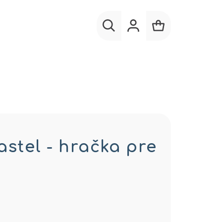
Hľadať
Prihlásenie
Nákupný
košík
astel - hračka pre