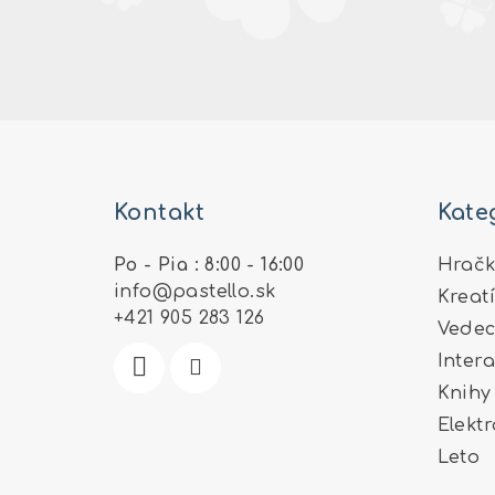
Z
á
Kontakt
Kate
p
ä
Po - Pia : 8:00 - 16:00
Hračk
info
@
pastello.sk
Kreat
t
+421 905 283 126
Vedec
i
Inter
e
Knihy
Elekt
Leto