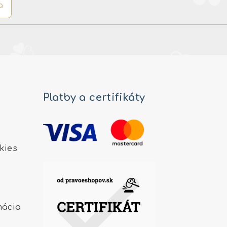
a
Platby a certifikáty
kies
mácia