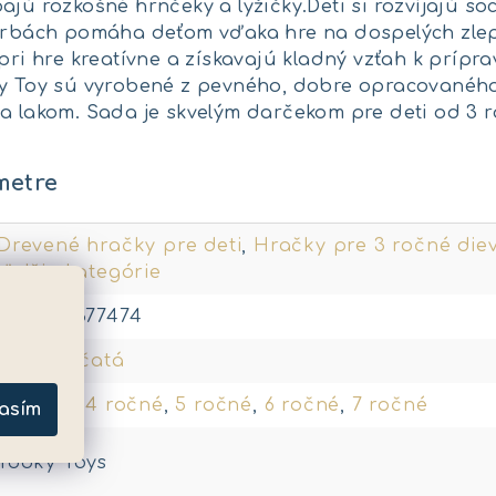
ajú rozkošné hrnčeky a lyžičky.Deti si rozvíjajú s
farbách pomáha deťom vďaka hre na dospelých zlep
 pri hre kreatívne a získavajú kladný vzťah k prípr
ky Toy sú vyrobené z pevného, dobre opracovaného
a lakom. Sada je skvelým darčekom pre deti od 3 r
metre
Drevené hračky pre deti
,
Hračky pre 3 ročné die
ďalšie kategórie
6972633377474
pre dievčatá
3 ročné
,
4 ročné
,
5 ročné
,
6 ročné
,
7 ročné
asím
Tooky Toys