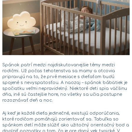
Spánok patrí medzi najdiskutovanejšie témy medzi
rodičmi. Už počas tehotenstva sa mamy a otcovia
pripravujú na to, že prvé mesiace s dieťaťom budú
spojené s nevyspatosťou. A naozaj – spánok bábätiek je
spočiatku veľmi nepravidelný. Niektoré deti spia väčšinu
dňa, iné sú častejšie hore, no všetky sa učia postupne
rozoznávať deň a noc.
Aj keď je každé dieťa jedinečné, existujú odporúčania,
ktoré rodičom pomáhajú zorientovať sa. Tabuľka so
spánkom detí môže slúžiť ako užitočný orientačný bod a
doplniť poznatky o tom, čo je pre daný vek typické. V