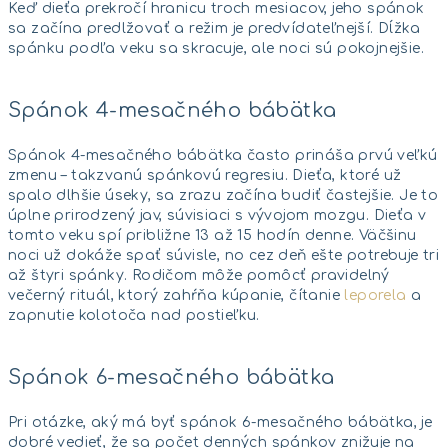
Keď dieťa prekročí hranicu troch mesiacov, jeho spánok
sa začína predlžovať a režim je predvídateľnejší. Dĺžka
spánku podľa veku sa skracuje, ale noci sú pokojnejšie.
Spánok 4-mesačného bábätka
Spánok 4-mesačného bábätka často prináša prvú veľkú
zmenu – takzvanú spánkovú regresiu. Dieťa, ktoré už
spalo dlhšie úseky, sa zrazu začína budiť častejšie. Je to
úplne prirodzený jav, súvisiaci s vývojom mozgu. Dieťa v
tomto veku spí približne 13 až 15 hodín denne. Väčšinu
noci už dokáže spať súvisle, no cez deň ešte potrebuje tri
až štyri spánky. Rodičom môže pomôcť pravidelný
večerný rituál, ktorý zahŕňa kúpanie, čítanie
leporela
a
zapnutie kolotoča nad postieľku.
Spánok 6-mesačného bábätka
Pri otázke, aký má byť spánok 6-mesačného bábätka, je
dobré vedieť, že sa počet denných spánkov znižuje na