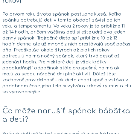
rokov)
Po prvom roku života spánok postupne klesá. Koľko
spánku potrebujú deti v tomto období, závisí od ich
veku a temperamentu. Vo veku 2 rokov je to približne 11
až 14 hodín, pričom väčšina detí si ešte udržiava jeden
denný spánok. Trojročné dieťa spí približne 10 až 13
hodín denne, ale už mnohé z nich prestávajú spať počas
dňa. Predškoláci okolo štyroch až piatich rokov
potrebujú najmä nočný spánok, ktorý trvá desať až
jedenásť hodín. Pre niektoré deti je však krátky
popoludňajší odpočinok stále prospešný, najmä ak
majú za sebou náročné dni plné aktivít. Dôležité je
zachovať pravidelnosť – ak dieťa chodí spať a vstáva v
podobnom čase, jeho telo si vytvára zdravý rytmus a cíti
sa vyrovnanejšie.
Čo môže narušiť spánok bábätka
a detí?
Spánok detí môže byť ovplyvnený rôznymi faktormi.