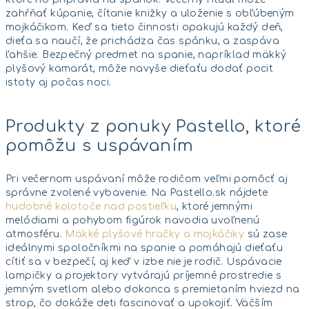
zahŕňať kúpanie, čítanie knižky a uloženie s obľúbeným
mojkáčikom. Keď sa tieto činnosti opakujú každý deň,
dieťa sa naučí, že prichádza čas spánku, a zaspáva
ľahšie. Bezpečný predmet na spanie, napríklad mäkký
plyšový kamarát, môže navyše dieťaťu dodať pocit
istoty aj počas noci.
Produkty z ponuky Pastello, ktoré
pomôžu s uspávaním
Pri večernom uspávaní môže rodičom veľmi pomôcť aj
správne zvolené vybavenie. Na Pastello.sk nájdete
hudobné kolotoče nad postieľku
, ktoré jemnými
melódiami a pohybom figúrok navodia uvoľnenú
atmosféru.
Mäkké plyšové hračky a mojkáčiky
sú zase
ideálnymi spoločníkmi na spanie a pomáhajú dieťaťu
cítiť sa v bezpečí, aj keď v izbe nie je rodič. Uspávacie
lampičky a projektory vytvárajú príjemné prostredie s
jemným svetlom alebo dokonca s premietaním hviezd na
strop, čo dokáže deti fascinovať a upokojiť. Väčším