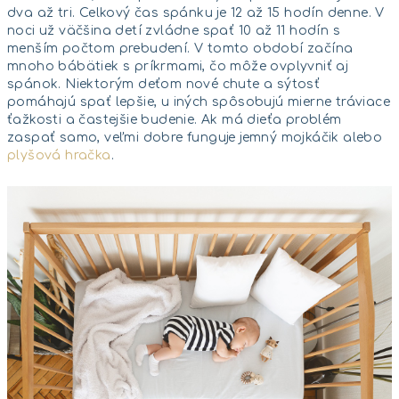
dva až tri. Celkový čas spánku je 12 až 15 hodín denne. V
noci už väčšina detí zvládne spať 10 až 11 hodín s
menším počtom prebudení. V tomto období začína
mnoho bábätiek s príkrmami, čo môže ovplyvniť aj
spánok. Niektorým deťom nové chute a sýtosť
pomáhajú spať lepšie, u iných spôsobujú mierne tráviace
ťažkosti a častejšie budenie. Ak má dieťa problém
zaspať samo, veľmi dobre funguje jemný mojkáčik alebo
plyšová hračka
.