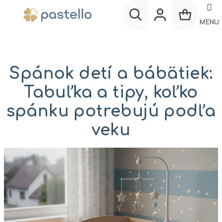
Prejsť
na
MENU
obsah
Nákup
Hľadať
Prihlásenie
košík
Spánok detí a bábätiek:
Tabuľka a tipy, koľko
spánku potrebujú podľa
veku