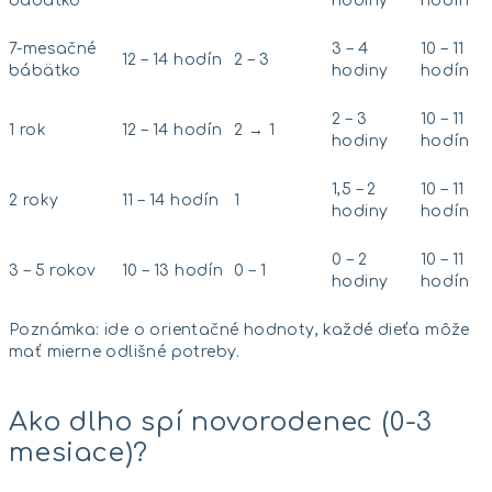
bábätko
hodiny
hodín
7-mesačné
3 – 4
10 – 11
12 – 14 hodín
2 – 3
bábätko
hodiny
hodín
2 – 3
10 – 11
1 rok
12 – 14 hodín
2 → 1
hodiny
hodín
1,5 – 2
10 – 11
2 roky
11 – 14 hodín
1
hodiny
hodín
0 – 2
10 – 11
3 – 5 rokov
10 – 13 hodín
0 – 1
hodiny
hodín
Poznámka: ide o orientačné hodnoty, každé dieťa môže
mať mierne odlišné potreby.
Ako dlho spí novorodenec (0-3
mesiace)?