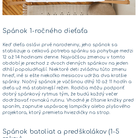
Spánok 1-ročného dieťaťa
Keď dieťa oslávi prvé narodeniny, jeho spánok sa
stabilizuje a celková potreba spánku sa pohybuje medzi
12 až 14 hodinami denne. Najväčšou zmenou v tomto
období je prechod z dvoch denných spánkov na jeden
dlhší popoludňajší. Niektoré deti zvládnu túto zmenu
hneď, iné si ešte niekoľko mesiacov udržia dva kratšie
spánky. Nočný spánok je väčšinou dlhý 10 až 11 hodín a
dieťa už má stabilnejší režim. Rodičia môžu podporiť
dobrý spánkový rytmus tým, že budú každý večer
dodržiavať rovnakú rutinu. Vhodné je čítanie knižky pred
spaním, zapnutie uspávacej lampičky alebo plyšového
projektora, ktorý premieta hviezdičky na strop.
Spánok batoliat a predškolákov (1-5