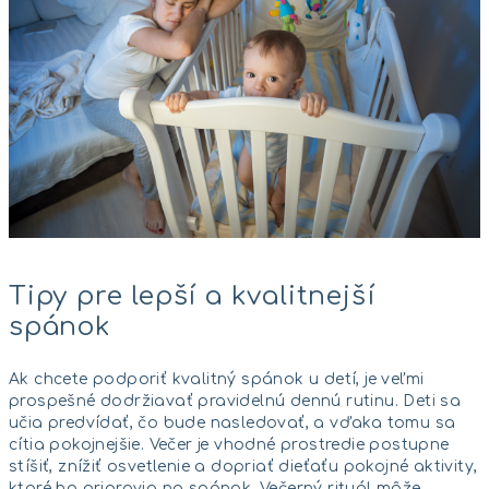
Tipy pre lepší a kvalitnejší
spánok
Ak chcete podporiť kvalitný spánok u detí, je veľmi
prospešné dodržiavať pravidelnú dennú rutinu. Deti sa
učia predvídať, čo bude nasledovať, a vďaka tomu sa
cítia pokojnejšie. Večer je vhodné prostredie postupne
stíšiť, znížiť osvetlenie a dopriať dieťaťu pokojné aktivity,
ktoré ho pripravia na spánok. Večerný rituál môže