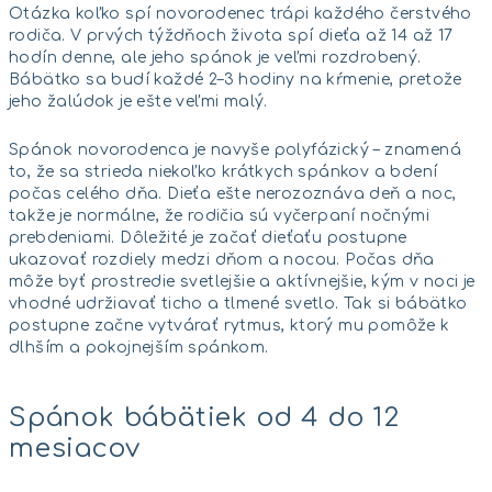
Otázka koľko spí novorodenec trápi každého čerstvého
rodiča. V prvých týždňoch života spí dieťa až 14 až 17
hodín denne, ale jeho spánok je veľmi rozdrobený.
Bábätko sa budí každé 2–3 hodiny na kŕmenie, pretože
jeho žalúdok je ešte veľmi malý.
Spánok novorodenca je navyše polyfázický – znamená
to, že sa strieda niekoľko krátkych spánkov a bdení
počas celého dňa. Dieťa ešte nerozoznáva deň a noc,
takže je normálne, že rodičia sú vyčerpaní nočnými
prebdeniami. Dôležité je začať dieťaťu postupne
ukazovať rozdiely medzi dňom a nocou. Počas dňa
môže byť prostredie svetlejšie a aktívnejšie, kým v noci je
vhodné udržiavať ticho a tlmené svetlo. Tak si bábätko
postupne začne vytvárať rytmus, ktorý mu pomôže k
dlhším a pokojnejším spánkom.
Spánok bábätiek od 4 do 12
mesiacov