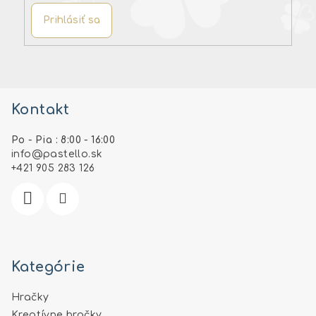
Prihlásiť sa
Z
á
Kontakt
p
ä
Po - Pia : 8:00 - 16:00
t
info
@
pastello.sk
i
+421 905 283 126
e
Kategórie
Hračky
Kreatívne hračky