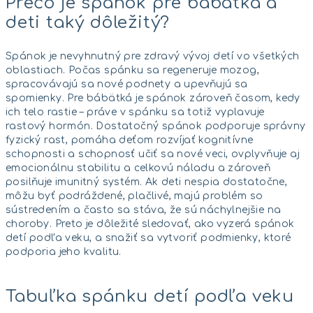
Prečo je spánok pre bábätká a
deti taký dôležitý?
Spánok je nevyhnutný pre zdravý vývoj detí vo všetkých
oblastiach. Počas spánku sa regeneruje mozog,
spracovávajú sa nové podnety a upevňujú sa
spomienky. Pre bábätká je spánok zároveň časom, kedy
ich telo rastie – práve v spánku sa totiž vyplavuje
rastový hormón. Dostatočný spánok podporuje správny
fyzický rast, pomáha deťom rozvíjať kognitívne
schopnosti a schopnosť učiť sa nové veci, ovplyvňuje aj
emocionálnu stabilitu a celkovú náladu a zároveň
posilňuje imunitný systém. Ak deti nespia dostatočne,
môžu byť podráždené, plačlivé, majú problém so
sústredením a často sa stáva, že sú náchylnejšie na
choroby. Preto je dôležité sledovať, ako vyzerá spánok
detí podľa veku, a snažiť sa vytvoriť podmienky, ktoré
podporia jeho kvalitu.
Tabuľka spánku detí podľa veku