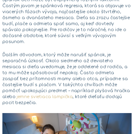
Častým javom je spánková regresia, ktorá sa objavuje vo
viacerých fázach vývoja, najčastejšie okolo štvrtého,
ôsmeho a dvanásteho mesiaca. Dieťa sa zrazu častejšie
budí, plače a odmieta spať samo, aj keď dovtedy
spávalo pokojnejšie. Pre rodičov je to náročné, no ide o
dočasné obdobie, ktoré súvisí s veľkým vývojovým
posunom.
Ďalším dôvodom, ktorý môže narušiť spánok, je
separačná úzkosť. Okolo siedmeho až deviateho
mesiaca si dieťa uvedomuje, že je oddelené od rodiča, a
to mu môže spôsobovať nepokoj. Často odmieta
zaspať bez prítomnosti mamy alebo otca, prípadne sa
častejšie budí s plačom. V takýchto chvíľach môže
pomôcť upokojujúci predmet – napríklad plyšová hračka
alebo
jemne svietiaca lampička
, ktoré dieťaťu dodajú
pocit bezpečia.