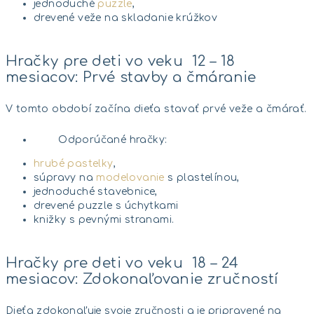
jednoduché
puzzle
,
drevené veže na skladanie krúžkov
Hračky pre deti vo veku 12 – 18
mesiacov: Prvé stavby a čmáranie
V tomto období začína dieťa stavať prvé veže a čmárať.
Odporúčané hračky:
hrubé pastelky
,
súpravy na
modelovanie
s plastelínou,
jednoduché stavebnice,
drevené puzzle s úchytkami
knižky s pevnými stranami.
Hračky pre deti vo veku 18 – 24
mesiacov: Zdokonaľovanie zručností
Dieťa zdokonaľuje svoje zručnosti a je pripravené na