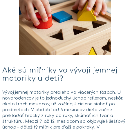
Aké sú míľniky vo vývoji jemnej
motoriky u detí?
Vývoj jemnej motoriky prebieha vo viacerých fázach. U
novorodencov je to jednoduchý úchop reflexom, neskôr,
okolo troch mesiacov, už začínajú cielene siahať po
predmetoch. V období od 6 mesiacov dieťa začne
prekladať hračky z ruky do ruky, skúmať ich tvar a
štruktúru. Medzi 9. až 12. mesiacom sa objavuje kliešťový
úchop – dôležitý míľnik pre ďalšie pokroky. V