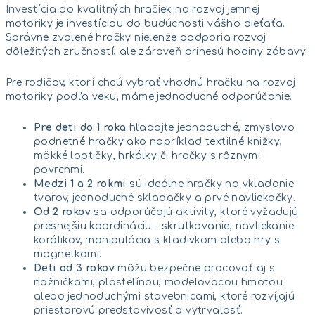
Investícia do kvalitných hračiek na rozvoj jemnej
motoriky je investíciou do budúcnosti vášho dieťaťa.
Správne zvolené hračky nielenže podporia rozvoj
dôležitých zručností, ale zároveň prinesú hodiny zábavy.
Pre rodičov, ktorí chcú vybrať vhodnú hračku na rozvoj
motoriky podľa veku, máme jednoduché odporúčanie.
Pre deti do 1 roka
hľadajte jednoduché, zmyslovo
podnetné hračky ako napríklad textilné knižky,
mäkké loptičky, hrkálky či hračky s rôznymi
povrchmi.
Medzi 1 a 2 rokmi
sú ideálne hračky na vkladanie
tvarov, jednoduché skladačky a prvé navliekačky.
Od 2 rokov
sa odporúčajú aktivity, ktoré vyžadujú
presnejšiu koordináciu – skrutkovanie, navliekanie
korálikov, manipulácia s kladivkom alebo hry s
magnetkami.
Deti od 3 rokov
môžu bezpečne pracovať aj s
nožničkami, plastelínou, modelovacou hmotou
alebo jednoduchými stavebnicami, ktoré rozvíjajú
priestorovú predstavivosť a vytrvalosť.