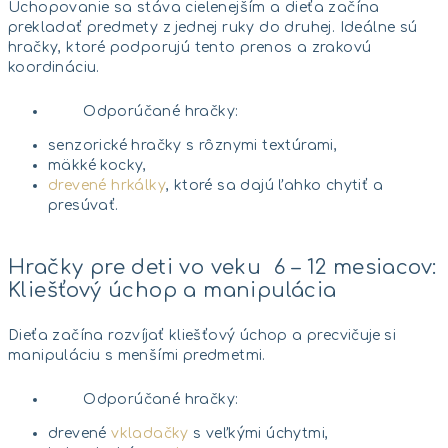
Uchopovanie sa stáva cielenejším a dieťa začína
prekladať predmety z jednej ruky do druhej. Ideálne sú
hračky, ktoré podporujú tento prenos a zrakovú
koordináciu.
Odporúčané hračky:
senzorické hračky s rôznymi textúrami,
mäkké kocky,
drevené hrkálky
, ktoré sa dajú ľahko chytiť a
presúvať.
Hračky pre deti vo veku 6 – 12 mesiacov:
Kliešťový úchop a manipulácia
Dieťa začína rozvíjať kliešťový úchop a precvičuje si
manipuláciu s menšími predmetmi.
Odporúčané hračky:
drevené
vkladačky
s veľkými úchytmi,