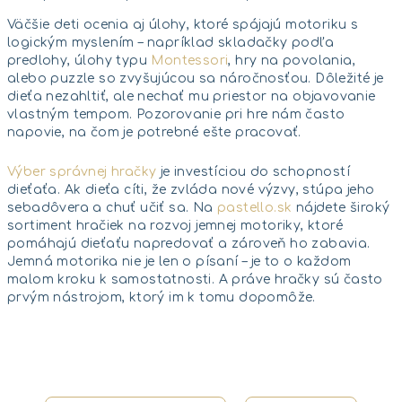
Väčšie deti ocenia aj úlohy, ktoré spájajú motoriku s
logickým myslením – napríklad skladačky podľa
predlohy, úlohy typu
Montessori
, hry na povolania,
alebo puzzle so zvyšujúcou sa náročnosťou. Dôležité je
dieťa nezahltiť, ale nechať mu priestor na objavovanie
vlastným tempom. Pozorovanie pri hre nám často
napovie, na čom je potrebné ešte pracovať.
Výber správnej hračky
je investíciou do schopností
dieťaťa. Ak dieťa cíti, že zvláda nové výzvy, stúpa jeho
sebadôvera a chuť učiť sa. Na
pastello.sk
nájdete široký
sortiment hračiek na rozvoj jemnej motoriky, ktoré
pomáhajú dieťaťu napredovať a zároveň ho zabavia.
Jemná motorika nie je len o písaní – je to o každom
malom kroku k samostatnosti. A práve hračky sú často
prvým nástrojom, ktorý im k tomu dopomôže.