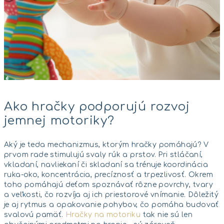
Ako hračky podporujú rozvoj
jemnej motoriky?
Aký je teda mechanizmus, ktorým hračky pomáhajú? V
prvom rade stimulujú svaly rúk a prstov. Pri stláčaní,
vkladaní, navliekaní či skladaní sa trénuje koordinácia
ruka-oko, koncentrácia, precíznosť a trpezlivosť. Okrem
toho pomáhajú deťom spoznávať rôzne povrchy, tvary
a veľkosti, čo rozvíja aj ich priestorové vnímanie. Dôležitý
je aj rytmus a opakovanie pohybov, čo pomáha budovať
svalovú pamäť.
Hračky na motoriku
tak nie sú len