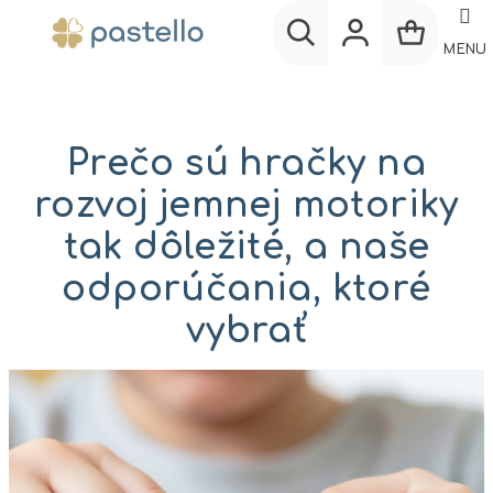
Prejsť
na
MENU
obsah
Nákup
Hľadať
Prihlásenie
košík
Prečo sú hračky na
rozvoj jemnej motoriky
tak dôležité, a naše
odporúčania, ktoré
vybrať