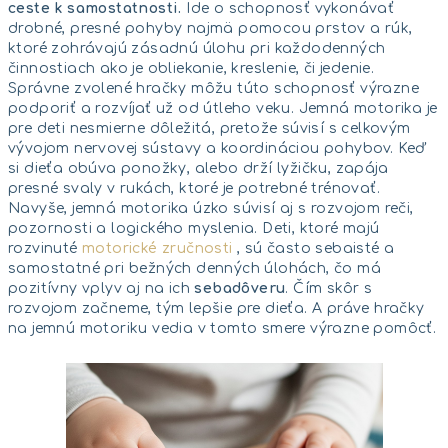
ceste k samostatnosti.
Ide o schopnosť vykonávať
drobné, presné pohyby najmä pomocou prstov a rúk,
ktoré zohrávajú zásadnú úlohu pri každodenných
činnostiach ako je obliekanie, kreslenie, či jedenie.
Správne zvolené hračky môžu túto schopnosť výrazne
podporiť a rozvíjať už od útleho veku. Jemná motorika je
pre deti nesmierne dôležitá, pretože súvisí s celkovým
vývojom nervovej sústavy a koordináciou pohybov. Keď
si dieťa obúva ponožky, alebo drží lyžičku, zapája
presné svaly v rukách, ktoré je potrebné trénovať.
Navyše, jemná motorika úzko súvisí aj s rozvojom reči,
pozornosti a logického myslenia. Deti, ktoré majú
rozvinuté
motorické zručnosti
, sú často sebaisté a
samostatné pri bežných denných úlohách, čo má
pozitívny vplyv aj na ich
sebadôveru
. Čím skôr s
rozvojom začneme, tým lepšie pre dieťa. A práve hračky
na jemnú motoriku vedia v tomto smere výrazne pomôcť.