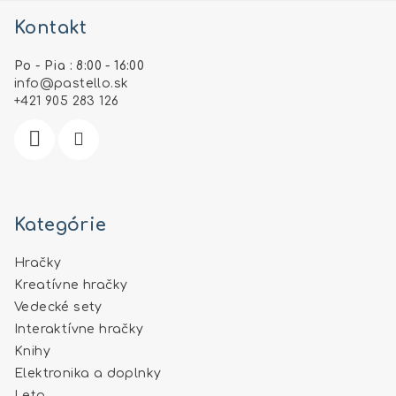
á
Kontakt
p
ä
Po - Pia : 8:00 - 16:00
t
info
@
pastello.sk
i
+421 905 283 126
e
Kategórie
Hračky
Kreatívne hračky
Vedecké sety
Interaktívne hračky
Knihy
Elektronika a doplnky
Leto