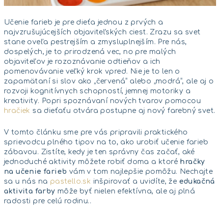
Učenie farieb je pre dieťa jednou z prvých a
najvzrušujúcejších objaviteľských ciest. Zrazu sa svet
stane oveľa pestrejším a zmysluplnejším. Pre nás,
dospelých, je to prirodzená vec, no pre malých
objaviteľov je rozoznávanie odtieňov a ich
pomenovávanie veľký krok vpred. Nie je to len o
zapamätaní si slov ako „červená“ alebo „modrá“, ale aj o
rozvoji kognitívnych schopností, jemnej motoriky a
kreativity. Popri spoznávaní nových tvarov pomocou
hračiek
sa dieťaťu otvára postupne aj nový farebný svet.
V tomto článku sme pre vás pripravili praktického
sprievodcu plného tipov na to, ako urobiť učenie farieb
zábavou. Zistíte, kedy je ten správny čas začať, aké
jednoduché aktivity môžete robiť doma a ktoré
hračky
na učenie farieb
vám v tom najlepšie pomôžu. Nechajte
sa u nás na
pastello.sk
inšpirovať a uvidíte, že
edukačná
aktivita farby
môže byť nielen efektívna, ale aj plná
radosti pre celú rodinu..