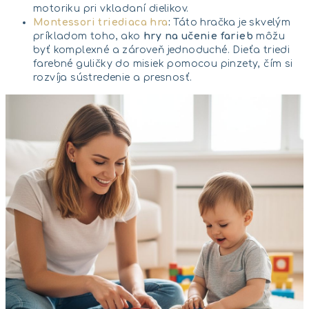
motoriku pri vkladaní dielikov.
Montessori triediaca hra
:
Táto hračka je skvelým
príkladom toho, ako
hry na učenie farieb
môžu
byť komplexné a zároveň jednoduché. Dieťa triedi
farebné guličky do misiek pomocou pinzety, čím si
rozvíja sústredenie a presnosť.