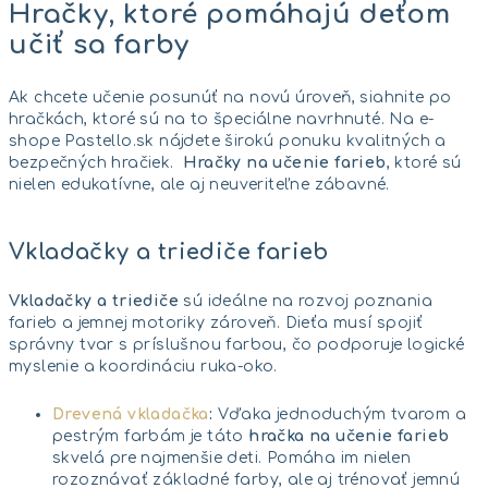
Hračky, ktoré pomáhajú deťom
učiť sa farby
Ak chcete učenie posunúť na novú úroveň, siahnite po
hračkách, ktoré sú na to špeciálne navrhnuté. Na e-
shope Pastello.sk nájdete širokú ponuku kvalitných a
bezpečných hračiek.
Hračky na učenie farieb
, ktoré sú
nielen edukatívne, ale aj neuveriteľne zábavné.
Vkladačky a triediče farieb
Vkladačky a triediče
sú ideálne na rozvoj poznania
farieb a jemnej motoriky zároveň. Dieťa musí spojiť
správny tvar s príslušnou farbou, čo podporuje logické
myslenie a koordináciu ruka-oko.
Drevená vkladačka
:
Vďaka jednoduchým tvarom a
pestrým farbám je táto
hračka na učenie farieb
skvelá pre najmenšie deti. Pomáha im nielen
rozoznávať základné farby, ale aj trénovať jemnú