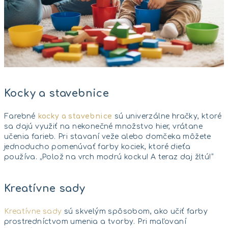
Kocky a stavebnice
Farebné
kocky a stavebnice
sú univerzálne hračky, ktoré
sa dajú využiť na nekonečné množstvo hier, vrátane
učenia farieb. Pri stavaní veže alebo domčeka môžete
jednoducho pomenúvať farby kociek, ktoré dieťa
používa. „Polož na vrch modrú kocku! A teraz daj žltú!“
Kreatívne sady
Kreatívne sady
sú skvelým spôsobom, ako učiť farby
prostredníctvom umenia a tvorby. Pri maľovaní