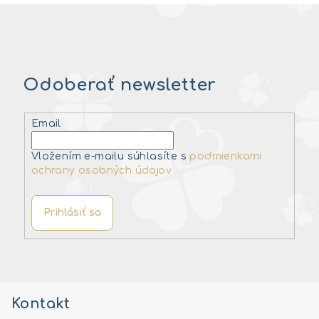
Odoberať newsletter
Email
Vložením e-mailu súhlasíte s
podmienkami
ochrany osobných údajov
Prihlásiť sa
Z
á
Kontakt
p