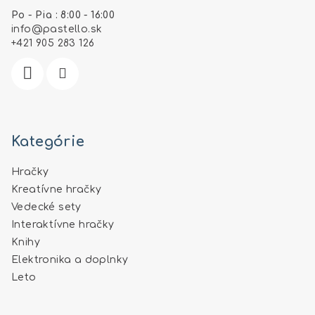
ä
Po - Pia : 8:00 - 16:00
t
info
@
pastello.sk
i
+421 905 283 126
e
Kategórie
Hračky
Kreatívne hračky
Vedecké sety
Interaktívne hračky
Knihy
Elektronika a doplnky
Leto