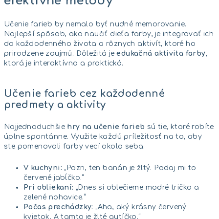
efektívne metódy
Učenie farieb by nemalo byť nudné memorovanie.
Najlepší spôsob, ako naučiť dieťa farby, je integrovať ich
do každodenného života a rôznych aktivít, ktoré ho
prirodzene zaujmú. Dôležitá je
edukačná aktivita farby
,
ktorá je interaktívna a praktická.
Učenie farieb cez každodenné
predmety a aktivity
Najjednoduchšie
hry na učenie farieb
sú tie, ktoré robíte
úplne spontánne. Využite každú príležitosť na to, aby
ste pomenovali farby vecí okolo seba.
V kuchyni:
„Pozri, ten banán je žltý. Podaj mi to
červené jabĺčko.“
Pri obliekaní:
„Dnes si oblečieme modré tričko a
zelené nohavice.“
Počas prechádzky:
„Aha, aký krásny červený
kvietok. A tamto je žlté autíčko.“