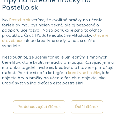
Tipy na farebné hračky na
Pastello.sk
Na
Pastello.sk
veríme, že kvalitné
hračky na učenie
farieb
by mali byť nielen pekné, ale aj bezpečné a
podporujúce rozvoj. Naša ponuka je plná takýchto
produktov. Či už hľadáte
edukačné vkladačky
,
drevené
stavebnice
alebo kreatívne sady, u nás si určite
vyberiete.
Nezabudnite, že učenie farieb je len jedným z mnohých
benefitov, ktoré kvalitné hračky prinášajú. Rozvíjajú jemnú
motoriku, logické myslenie, kreativitu a hlavne – prinášajú
radosť. Prezrite si našu kategóriu
kreatívne hračky
, kde
nájdete
hry a hračky na učenie farieb
a objavte, ako
urobiť svet vášho dieťaťa ešte pestrejším!
Predchádzajúci článok
Ďalší článok