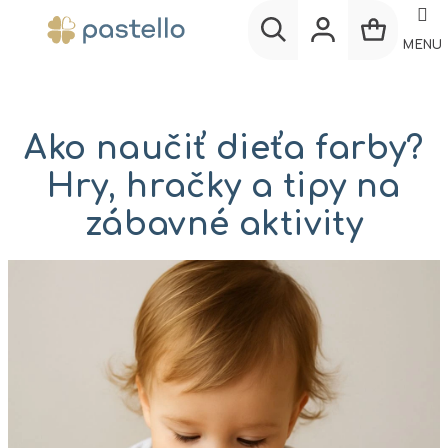
Prejsť
na
MENU
obsah
Nákup
Hľadať
Prihlásenie
košík
Ako naučiť dieťa farby?
Hry, hračky a tipy na
zábavné aktivity