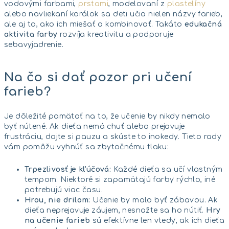
vodovými farbami,
prstami
, modelovaní z
plastelíny
alebo navliekaní korálok sa deti učia nielen názvy farieb,
ale aj to, ako ich miešať a kombinovať. Takáto
edukačná
aktivita farby
rozvíja kreativitu a podporuje
sebavyjadrenie.
Na čo si dať pozor pri učení
farieb?
Je dôležité pamätať na to, že učenie by nikdy nemalo
byť nútené. Ak dieťa nemá chuť alebo prejavuje
frustráciu, dajte si pauzu a skúste to inokedy. Tieto rady
vám pomôžu vyhnúť sa zbytočnému tlaku:
Trpezlivosť je kľúčová:
Každé dieťa sa učí vlastným
tempom. Niektoré si zapamätajú farby rýchlo, iné
potrebujú viac času.
Hrou, nie drilom:
Učenie by malo byť zábavou. Ak
dieťa neprejavuje záujem, nesnažte sa ho nútiť.
Hry
na učenie farieb
sú efektívne len vtedy, ak ich dieťa