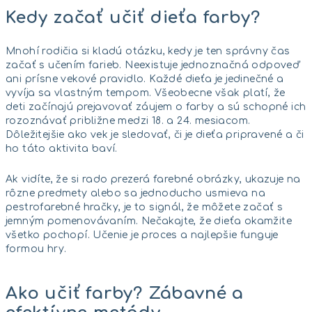
Kedy začať učiť dieťa farby?
Mnohí rodičia si kladú otázku, kedy je ten správny čas
začať s učením farieb. Neexistuje jednoznačná odpoveď
ani prísne vekové pravidlo. Každé dieťa je jedinečné a
vyvíja sa vlastným tempom. Všeobecne však platí, že
deti začínajú prejavovať záujem o farby a sú schopné ich
rozoznávať približne medzi 18. a 24. mesiacom.
Dôležitejšie ako vek je sledovať, či je dieťa pripravené a či
ho táto aktivita baví.
Ak vidíte, že si rado prezerá farebné obrázky, ukazuje na
rôzne predmety alebo sa jednoducho usmieva na
pestrofarebné hračky, je to signál, že môžete začať s
jemným pomenovávaním. Nečakajte, že dieťa okamžite
všetko pochopí. Učenie je proces a najlepšie funguje
formou hry.
Ako učiť farby? Zábavné a