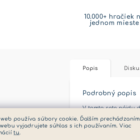
10.000+ hračiek 
jednom mieste
Popis
Disku
Podrobný popis
V tomto sete nájdu 
jednoduchý mechaniz
 web používa súbory cookie. Ďalším prechádzaním
jednoduchá. Do látk
 webu vyjadrujete súhlas s ich používaním. Viac
spojkami. Postieľka s
mácií
tu
.
Výška bábätka: 37 cm