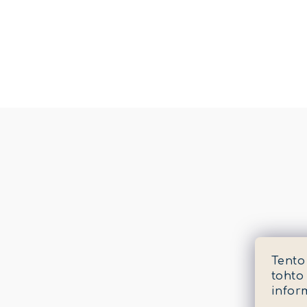
Tento
tohto
infor