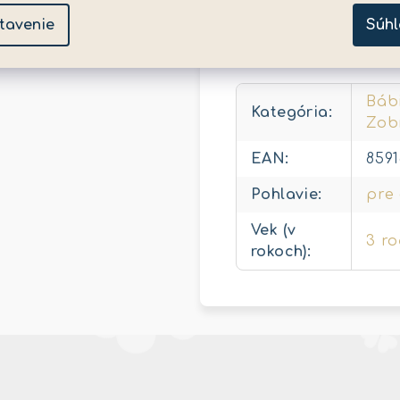
tavenie
Súhl
Dodatočné para
Bábi
Kategória
:
Zobr
EAN
:
859
Pohlavie
:
pre
Vek (v
3 r
rokoch)
: