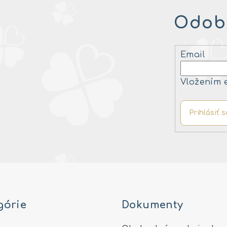
Odobe
Email
Vložením 
Prihlásiť s
górie
Dokumenty