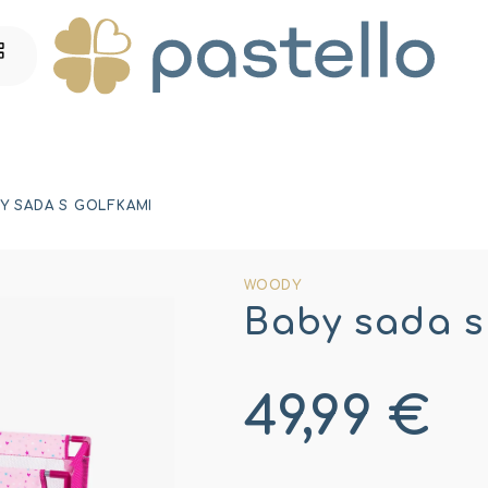
Y SADA S GOLFKAMI
WOODY
Baby sada s
49,99 €
Jednotková