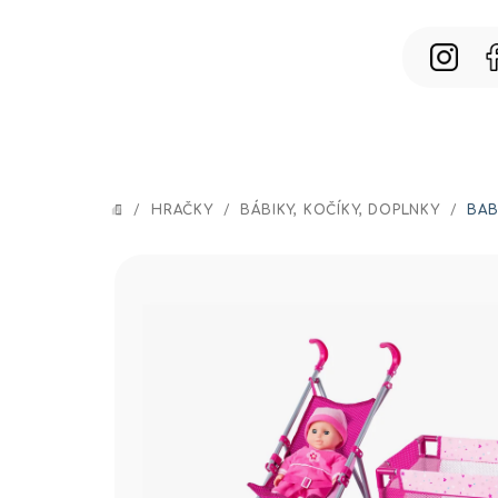
Prejsť
na
obsah
/
HRAČKY
/
BÁBIKY, KOČÍKY, DOPLNKY
/
BAB
DOMOV