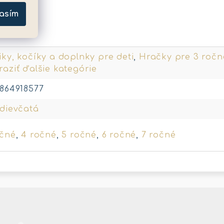
asím
metre
ky, kočíky a doplnky pre deti
,
Hračky pre 3 ročn
aziť ďalšie kategórie
1864918577
 dievčatá
očné
,
4 ročné
,
5 ročné
,
6 ročné
,
7 ročné