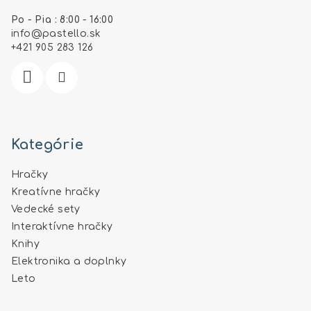
ä
Po - Pia : 8:00 - 16:00
t
info
@
pastello.sk
i
+421 905 283 126
e
Kategórie
Hračky
Kreatívne hračky
Vedecké sety
Interaktívne hračky
Knihy
Elektronika a doplnky
Leto