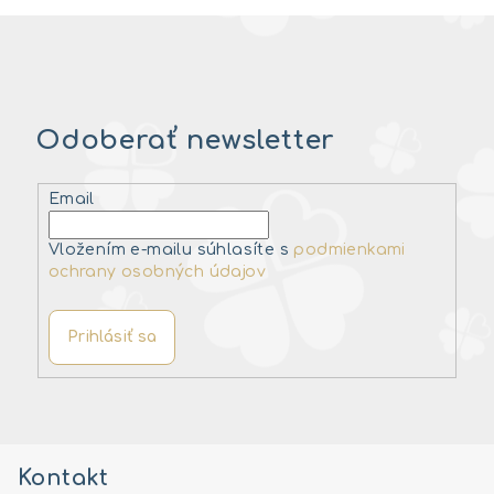
Odoberať newsletter
Email
Vložením e-mailu súhlasíte s
podmienkami
ochrany osobných údajov
Prihlásiť sa
Z
á
Kontakt
p