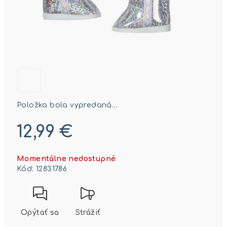
Položka bola vypredaná…
12,99 €
Jednotková
Momentálne nedostupné
cena:
Kód:
12831786
Opýtať sa
Strážiť