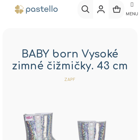
Prejsť
na
MENU
obsah
Nákup
Hľadať
Prihlásenie
košík
BABY born Vysoké
zimné čižmičky. 43 cm
ZAPF