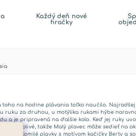
na
Každý deň nové
Sp
hračky
obje
sia
 toho na hodine plávania toľko naučilo. Najradšej 
u ruku za druhou, u motýlika rukami hýbe narovnak
u a je pripravená na ďalšie kolo. Keď jej ruky uvo
tiež pohyblivé, takže Malý plavec môže sedieť na 
pka a roztomilé plavky s motívom kačičky Berty a 