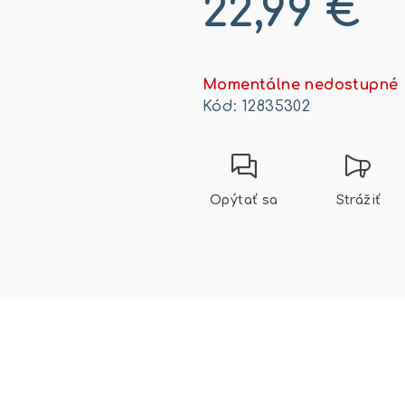
22,99 €
Jednotková
cena:
Momentálne nedostupné
Kód:
12835302
Opýtať sa
Strážiť