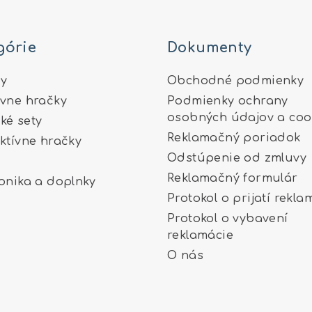
górie
Dokumenty
y
Obchodné podmienky
ívne hračky
Podmienky ochrany
osobných údajov a coo
ké sety
Reklamačný poriadok
aktívne hračky
Odstúpenie od zmluvy
Reklamačný formulár
ronika a doplnky
Protokol o prijatí rekla
Protokol o vybavení
reklamácie
O nás