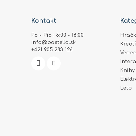
Z
á
Kontakt
Kate
p
ä
Po - Pia : 8:00 - 16:00
Hračk
info
@
pastello.sk
Kreat
t
+421 905 283 126
Vedec
i
Inter
e
Knihy
Elekt
Leto