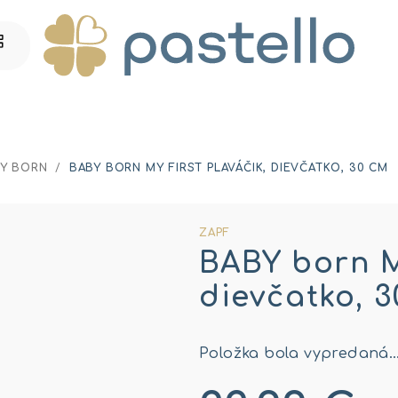
Y BORN
/
BABY BORN MY FIRST PLAVÁČIK, DIEVČATKO, 30 CM
ZAPF
BABY born My
dievčatko, 
Položka bola vypredaná