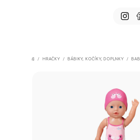
Prejsť
na
obsah
/
HRAČKY
/
BÁBIKY, KOČÍKY, DOPLNKY
/
BAB
DOMOV