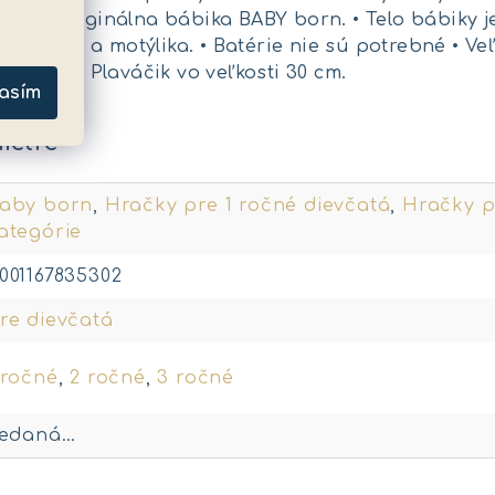
liéf. • Originálna bábika BABY born. • Telo bábiky 
a kraula a motýlika. • Batérie nie sú potrebné • Ve
My First Plaváčik vo veľkosti 30 cm.
asím
metre
aby born
,
Hračky pre 1 ročné dievčatá
,
Hračky p
ategórie
001167835302
re dievčatá
 ročné
,
2 ročné
,
3 ročné
redaná…