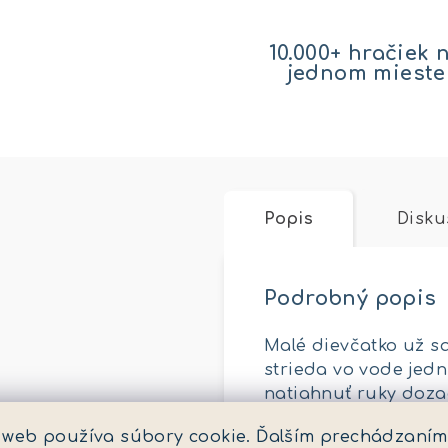
10.000+ hračiek 
jednom mieste
Popis
Disku
Podrobný popis
Malé dievčatko už sa
strieda vo vode jedn
natiahnuť ruky dozad
„malého delfína“ sú 
 web používa súbory cookie. Ďalším prechádzaním
otecka. Plávacia čia