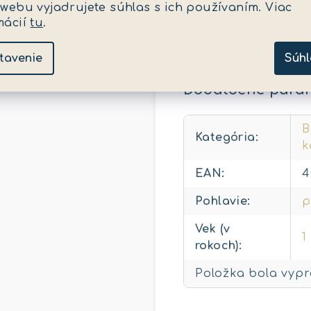
 webu vyjadrujete súhlas s ich používaním. Viac
na tele
bábiky
ako re
mácií
tu
.
otočení ručičiek pláv
mesiacov. BABY born 
tavenie
Súhl
Dodatočné para
B
Kategória
:
k
EAN
:
4
Pohlavie
:
p
Vek (v
1
rokoch)
:
Položka bola vyp