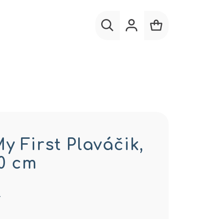
Hľadať
Prihlásenie
Nákupný
košík
 First Plaváčik,
30 cm
…