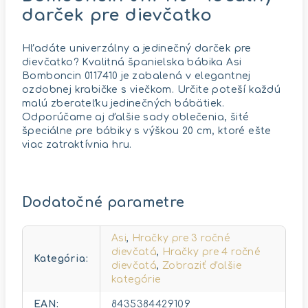
darček pre dievčatko
Hľadáte univerzálny a jedinečný darček pre
dievčatko? Kvalitná španielska bábika Asi
Bomboncin 0117410 je zabalená v elegantnej
ozdobnej krabičke s viečkom. Určite poteší každú
malú zberateľku jedinečných bábätiek.
Odporúčame aj ďalšie sady oblečenia, šité
špeciálne pre bábiky s výškou 20 cm, ktoré ešte
viac zatraktívnia hru.
Dodatočné parametre
Asi
,
Hračky pre 3 ročné
dievčatá
,
Hračky pre 4 ročné
Kategória
:
dievčatá
,
Zobraziť ďalšie
kategórie
EAN
:
8435384429109