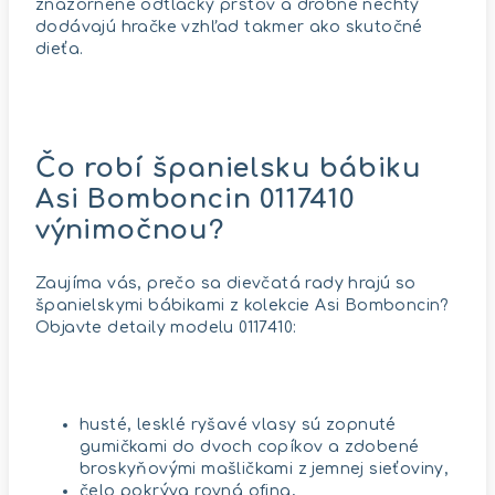
znázornené odtlačky prstov a drobné nechty
dodávajú hračke vzhľad takmer ako skutočné
dieťa.
Čo robí španielsku bábiku
Asi Bomboncin 0117410
výnimočnou?
Zaujíma vás, prečo sa dievčatá rady hrajú so
španielskymi bábikami z kolekcie Asi Bomboncin?
Objavte detaily modelu 0117410:
husté, lesklé ryšavé vlasy sú zopnuté
gumičkami do dvoch copíkov a zdobené
broskyňovými mašličkami z jemnej sieťoviny,
čelo pokrýva rovná ofina,