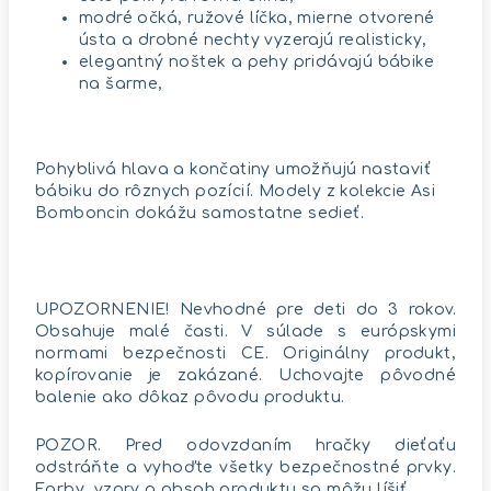
modré očká, ružové líčka, mierne otvorené
ústa a drobné nechty vyzerajú realisticky,
elegantný noštek a pehy pridávajú bábike
na šarme,
Pohyblivá hlava a končatiny umožňujú nastaviť
bábiku do rôznych pozícií. Modely z kolekcie Asi
Bomboncin dokážu samostatne sedieť.
UPOZORNENIE! Nevhodné pre deti do 3 rokov.
Obsahuje malé časti. V súlade s európskymi
normami bezpečnosti CE. Originálny produkt,
kopírovanie je zakázané. Uchovajte pôvodné
balenie ako dôkaz pôvodu produktu.
POZOR. Pred odovzdaním hračky dieťaťu
odstráňte a vyhoďte všetky bezpečnostné prvky.
Farby, vzory a obsah produktu sa môžu líšiť.