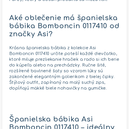
Aké oblečenie má španielska
bábika Bomboncin 0117410 od
značky Asi?
Krásna španielska bábika z kolekcie Asi
Bomboncin 0117410 určite poteší každé dievčatko,
ktoré miluje prezliekanie hračiek a rado si ich berie
do kúpeľa alebo na prechádzky. Ručne šité,
rozšírené bavlnené šaty so vzorom lúky sú
zakončené elegantným golierikom z bielej čipky.
Štýlový outfit, zapínaný na malý suchý zips,
dopĺňajú mäkké biele nohavičky na gumičke.
Španielska bábika Asi
Bomboncin 0117410 – ideálny