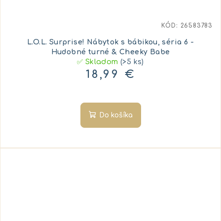
KÓD:
26583783
L.O.L. Surprise! Nábytok s bábikou, séria 6 -
Hudobné turné & Cheeky Babe
✅ Skladom
(>5 ks)
18,99 €
Do košíka