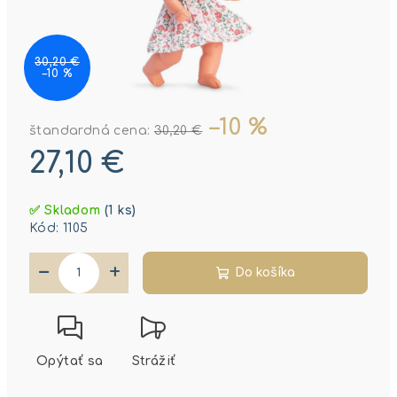
30,20 €
–10 %
–10 %
štandardná cena:
30,20 €
27,10 €
Jednotková
✅ Skladom
(1 ks)
cena:
Kód:
1105
−
+
Do košíka
Opýtať sa
Strážiť