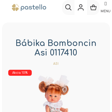
Prejsť
na
MENU
obsah
Nákup
Hľadať
Prihlásenie
košík
Bábika Bomboncin
Asi 0117410
ASI
Akcia 10%