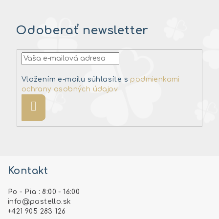
Odoberať newsletter
Vložením e-mailu súhlasíte s
podmienkami
ochrany osobných údajov
Prihlásiť
sa
Z
á
Kontakt
p
ä
Po - Pia : 8:00 - 16:00
t
info
@
pastello.sk
i
+421 905 283 126