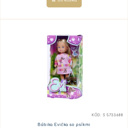
Do košíka
KÓD:
S 5733688
Bábika Evička so psíkmi