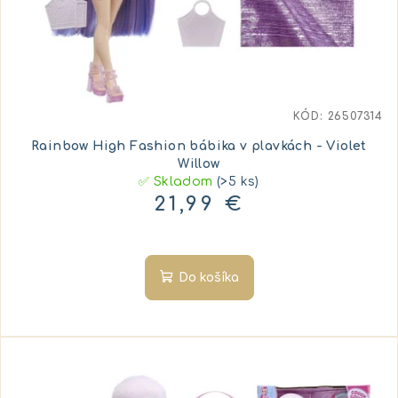
KÓD:
26507314
Rainbow High Fashion bábika v plavkách - Violet
Willow
✅ Skladom
(>5 ks)
21,99 €
Do košíka