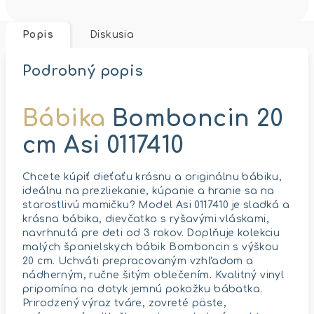
Popis
Diskusia
Podrobný popis
Bábika
Bomboncin 20
cm Asi 0117410
Chcete kúpiť dieťaťu krásnu a originálnu bábiku,
ideálnu na prezliekanie, kúpanie a hranie sa na
starostlivú mamičku? Model Asi 0117410 je sladká a
krásna bábika, dievčatko s ryšavými vláskami,
navrhnutá pre deti od 3 rokov. Doplňuje kolekciu
malých španielskych bábik Bomboncin s výškou
20 cm. Uchváti prepracovaným vzhľadom a
nádherným, ručne šitým oblečením. Kvalitný vinyl
pripomína na dotyk jemnú pokožku bábätka.
Prirodzený výraz tváre, zovreté päste,